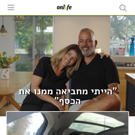
"הייתי מחביאה ממנו את
הכסף"