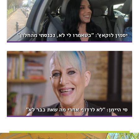
יסמין לוקאץ': ''כשאמרו לי לא, נכנסתי מהחלון''
סי היימן: ''לא לרדוף אחרי מה שאת כבר לא''