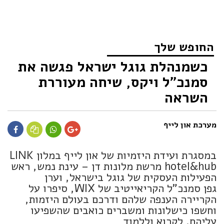
החופש שלך
כשמנהלת גוגל ישראל פגשה את
סמנכ"ל ויקס, שיחה מעוררת
השראה
מערכת און לייף
במסגרת ועידת היזמיות של און לייף במלון LINK
hotel&hub‬ מרשת מלונות דן – עינת נמש, ראש
הפעילות העסקית של גוגל בישראל, וערן
גפן סמנכ"ל הקריאייטיב של WIX, סיפרו על
הקריירה הענפה שלהם ודרכם בעולם היזמות,
וחשפו כישלונות ומשברים כואבים שהשפיעו
עליהם. לקרוא וללמוד