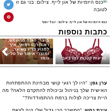
כנס היזמיות של און לייף. צילום: יובל יוסף
כתבות נוספות
מוצרי הגנה מהשמש,
דאודורנט רפואי, איך
למנוע פריז בשיער,
ומוצרי איפור של סלינה
נגיעות קטנות לטו באב
גומז
ערן גפן
: "היו לך רגעי קושי מבחינת ההתפתחות
האישית שלך בניהול וביכולת להתקדם הלאה? מה
היית צריכה לצלוח ברמת ההתמודדות?"
עינת נמש
: "המשבר הכי גדול שלי היה לצאת