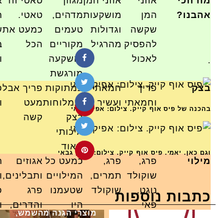
מה הכי
אוזני
אוזני המן
מגוון
טאטי זה
א
אהבנו?
המן
מושקעות
מדהים,
טאטי.
ה
שקשה
וגדולות
טעמים
כמעט את
ש
להפסיק
מהרגיל
מקוריים
הכל
ב
לאכול
והשקעה
ו
.
מורגשת
בצק
פריך
חמאתי
במתוקות
פריך אבל
פ
וחמאתי
ועשיר
ובמלוחות
מעט
ו
בהכנה של פיס אוף קייק. צילום: אפיק גבאי
בצק
קשה
איכותי
מאוד
וגם כאן. יאמי. פיס אוף קייק. צילום: אפיק גבאי
מילוי
פרג,
פרג,
כמעט כל
אגוזים
ת
שוקולד
תמרים,
המילויים
ותבלינים,
ו
נוגט,
שוקולד
שטעמנו
פרג
פ
כתבות נוספות
פאי
היו
והדרים,
ו
מוצרי הגנה מהשמש,