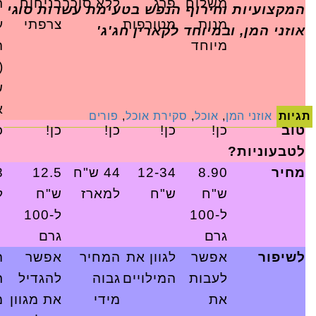
משלוח
פרג
ללא סוכר
בניחוח
ר
המקצועיות וחירוף הנפש בטעימת עשרות סוגי
מנות
מטורפות
צרפתי
ע
אוזני המן, ובמיוחד לקארין חג'ג'
מיוחד
ה
(
ש
א
תגיות
אוזני המן
,
אוכל
,
סקירת אוכל
,
פורים
טוב
כן!
כן!
כן!
כן!
כ
לטבעוניות?
מחיר
8.90
12-34
44 ש"ח
12.5
ש"ח
ש"ח
למארז
ש"ח
ל
ל-100
ל-100
גרם
גרם
לשיפור
אפשר
לגוון את
המחיר
אפשר
ה
לעבות
המילויים
גבוה
להגדיל
ר
את
מידי
את מגוון
מ