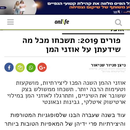
אוכל
פורים 2019: תשכחו מכל מה
שידעתן על אוזני המן
ניצן סניור שניאור
עיתונאית ויזמית חברתית, מייסדת
"פוליטיקאיות צעירות"
אוזני ההמן השנה הפכו ליצירתיות, מושקעות
וטעימות הרבה יותר. תשכחו ממשולש בצק
ששובר את השיניים, ותתרגלו לאוזני המן במילוי
ארטישוק איטלקי, גבינות ובאונטי
עוד בשנה שעברה הבנו שלסופגניות המטורפות
והיצירתיות פרי ידיהן של המאפיות הטובות ביותר