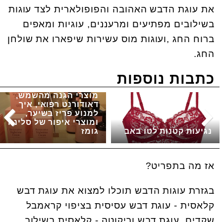
את עוגת הדבש האהובה והפופולארית לצד עוגות
בשילובים מפתיעים ומרעננים, עוגיות ומאפים
ברוח החג ,ועוגות מוס עשירות שיפארו את שולחן
החג.
כתבות נוספות
מוצרי הגנה מהשמש,
דאודורנט רפואי, איך
למנוע פריז בשיער,
ומוצרי איפור של סלינה
נגיעות קטנות לטו באב
גומז
אז מה בתפריט?
בגזרת עוגות הדבש תוכלו למצוא את עוגת דבש
קלאסית - עוגת דבש עסיסית בציפוי קראמבל
שקדים, עוגת דבש וריקוטה - קלאסית בשילוב