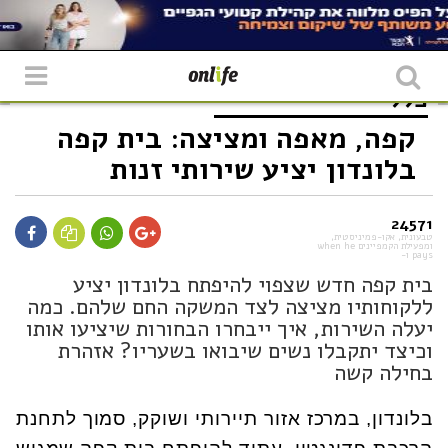
כללי
קפה, מאפה ומציצה: בית קפה
בלונדון יציע שירותי זנות
24571
טבעונית, אקו-פמיניסטית,
ומפעילת הקמפיינים when he
pays ו-
בית קפה חדש שצפוי להיפתח בלונדון יציע
ללקוחותיו מציצה לצד המשקה החם שלהם. כמה
יעלה השירות, איך ייבחרו הבחורות שיציעו אותו
וכיצד יתקבלו נשים שיבואו בשעריו? אזהרת
בחילה קשה
בלונדון, במרכז אזור תיירותי ושוקק, סמוך לתחנת