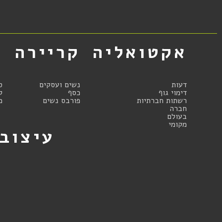
אקטואליה
קריירה
א
דעות
נשים ועסקים
ס
דימוי גוף
כסף
ק
רשתות חברתיות
פורבס נשים
מ
חברה
בעולם
מקומי
עיצוב