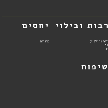
בות ובילוי
יחסים
זיה וקולנוע
מיניות
ת
ג
יפוח