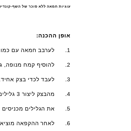
עוגיות חמאה ללא סוכר של השף-קונדיט
אופן ההכנה
:
1. לערבב חמאה עם כמו סוכר במיקסר עם וו גיטרה
2. להוסיף קמח מנופה, גרידת לימון ווניל
3. לעבד לכדי בצק אחיד
.
4. מהבצק ליצור 3 גלילים
5. את הגלילים מכניסים להקפאה מלאה.
6. לאחר ההקפאה מוציאים ופורסים כל גליל לעוגיות בעובי חצי ס"מ