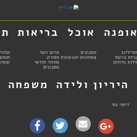
ופנה
אוכל
בריאות
תר
טיילינג
מתכונים
סרטן השד
טלווי
ניות ברשת
צמחונות וטבעונות
ספורט
חופשו
ידות גדולות
מחזור חודשי
שופינ
מתכונים
היריון ולידה
משפחה
ט
דימוי גוף