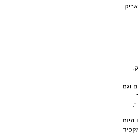
ריק..
ק,
ם וגם
.
 היום
קפיד