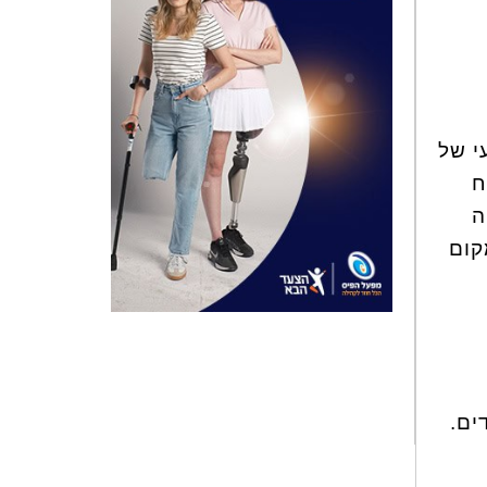
י של
ח
ה
קום