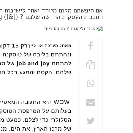
אם חיפשתם מקום מיוחד ואחר לישיבות חש
התכנית העסקית החדשה שלכם ? Job&Joy (J&J)במושב סלעית, זה בדיוק מה שאתם מחפשים
רק 15
מאת:
מערכת און לייף
ונחתתם בליבה של טוסקנה ה
למתחם
job and joy
של סמד
שלהם, הקסם והמגע בכל חדר
WOW
היא התגובה המאפיינ
בעלותם על המרפסת הטוסקני
הסלולרי כדי לצלם. כמעט מ
של מרכז הארץ, את הים, מנת