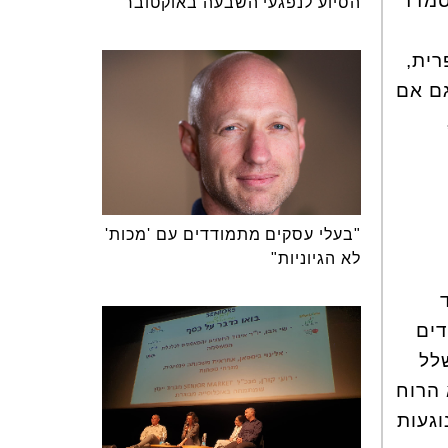
סמדר
הסיוע לנפגעי השבעה באוקטובר
רית,
גם אם
"בעלי עסקים מתמודדים עם 'מכות'
לא הגיוניות"
לושה ילדים
לל
 הרוח
וגעות