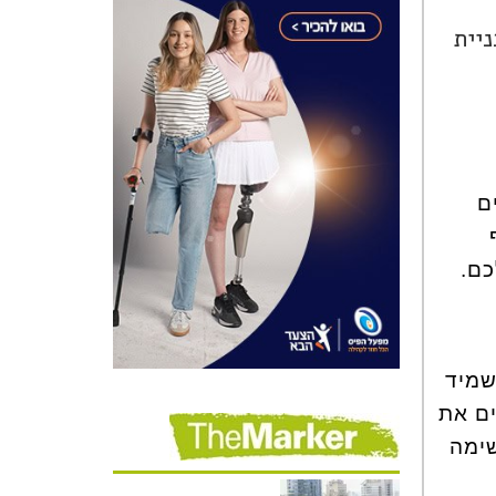
יית
ם
כם.
שמיד
ם את
שימה