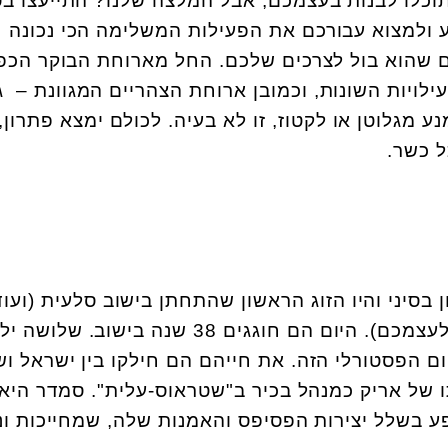
תוכלו לבנות בעצמכם, אבל המלצה שלנו? התייעצו ב
יע ולמצוא עבורכם את הפעילות המשלימה הכי נכונה
ם שהוא בול לצרכים שלכם. החל מארוחת הבוקר הכפ
ילויות השונות, וכמובן ארוחת הצהריים המגוונת – 
ע מגלוטן או לקטוז, זו לא בעיה. לכולם ימצא פתרון,
ל כשר.
ן בסיני והיו הזוג הראשון שהתחתן בישוב סלעית (ועוד
התקבלו כזוג לא נשוי, תארו לעצמכם). היום הם חוגגים 38 שנה בישוב. ש
ם הפסטורלי הזה. את חייהם הם חילקו בין ישראל וש
 של אריק כמנהל בכיר ב"שטראוס-עלית". סמדר היא
 בשלל יצירות הפסיפס והאמנות שלה, שמחייכות ונ