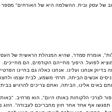
 של עסק ובית. ההשלמה היא של האורחים" מספר א
 זו חוויה של 360 מעלות", אומרת סמדר, שהיא המנהלת הראשית של העס
וציא לפועל. היפוך מחייהם הקודמים, הם מחייכים.
זה בדיוק אנחנו ועלינו. אנחנו כאלה גם בחיינו הפרטיי
כניסים אנשים הביתה, תרתי משמע, לבית עצמו ולחצר
אתם באים אלינו, הביתה, ואתם צריכים להרגיש בבית "
פור לצרכי הלקוחות באותו היום", הוא מרחיב. "באותו
א תפגשו אף אחד אחר חוץ מחבריכם לעבודה". הזוג מ