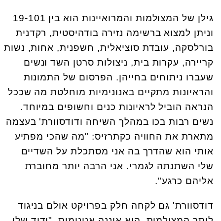
גילן של המצולמות והמרואיינות הוא בין 19-101
וניתן למצוא ברשימה נזירה בודהיסטית, רקדנית
בורלסקה, עובדת סוציאלית, חשפנית, אחות, נשות
קריירה, עקרות בית, ניצולות סרטן השד ונשים
שעברו ניתוחים בחייהן. הפרסום של התמונות
והראיונות מתקיים באנונימיות מוחלטת מה שככל
הנראה הוביל לראיונות כנים וחשופים במיוחד.
נשים רבות בכו במהלך השיחה ודודסוורת' בעצמה
מתארת את החוויה כקתרזיס: "מה שהכי מפתיע
אותי הוא שהדרך בה אני מסתכלת על השדיים
שלי השתנתה לגמרי. אני הרבה יותר מחוברת
אליהם כרגע".
דודסוורת' גם לקחה חלק בפרויקט אולם בניגוד
ליתר המצולמות, היא איננה אנונימית. "ידיד שלי