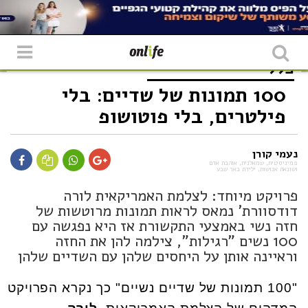
כללי
100 תמונות של שדיים: בלי
פילטרים, בלי פוטושופ
נעמי קורן
פמיניסטית, שמאלנית, אוהבת אדם
ושונאת אנושות, ילידת באר שבע
פרויקט מיוחד: לצלמת האמריקאית לורה
דודסוורת' נמאס לראות תמונות מרוטשות של
חזה נשי באמצעי התקשורת אז היא נפגשה עם
100 נשים "רגילות", צילמה להן את החזה
וראיינה אותן על היחסים שלהן עם השדיים שלהן
"100 תמונות של שדיים נשיים" כך נקרא הפרויקט