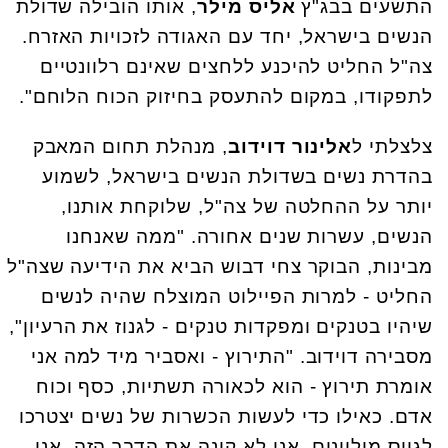
התשעים בבג"ץ
אליס מילר
, אותו הובילה שדולת
הנשים בישראל, יחד עם האגודה לזכויות האזרח.
צה"ל החליט להיכנע ללחצים שאינם רלוונטיים
לתפקודו, במקום להתעסק בחיזוק הכוח הלוחם".
צלצלתי ל
אלינור דוידוב
, מנהלת תחום המאבק
בהדרת נשים בשדולת הנשים בישראל, לשמוע
יותר על ההחלטה של צה"ל, שלוקחת אותנו,
הנשים, עשרות שנים אחורה. "ממה שאנחנו
מבינות, הבוקר צחי דבוש הביא את הידיעה שצה"ל
החליט - למרות הפיילוט המוצלח שהיה לנשים
שיהיו בטנקים ומפקדות טנקים - לגנוז את הרעיון",
מסבירה דוידוב. "התירוץ - ואסביר מיד למה אני
אומרת תירוץ - הוא לכאורה תשתיות, כסף וכוח
אדם. כאילו כדי לעשות הכשרות של נשים יצטרכו
לגייס מיליונים. אני לא קונה את הדבר הזה. אני