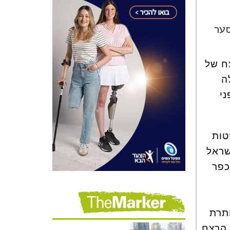
סער
ח של
לה
לפני
טות
 לעם ישראל
כפר
ל הכותרת
שב"כ הרצח