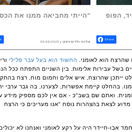
ד, הפופ
"הייתי מחביאה ממנו את הכס
e
Share
אלינה ולדימירסקי
06/08/2026
 שהרצח הוא לאומני.
החשוד הוא בעל עבר פלילי
ורי
 בשל עבירות אלימות. בין השניים התפתח ככל הנ
חלט ייתכן שהרוצח, איש אלים וחמום מוח, רצח בהתק
נו. בהחלט קיימת אפשרות, לצערנו, בה גבר ערבי יר
מנית. ואתם שם בשב"כ - אם אין לכם מספיק מידע ע
מדוע לצאת בהצהרות נוסח "אנו מעריכים כי הרצח
ד אבו-חיידר היה על רקע לאומני ואנחנו לא יכולים