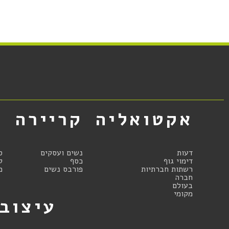
אקטואליה
קריירה
א
דעות
נשים ועסקים
ס
דימוי גוף
כסף
ק
רשתות חברתיות
פורבס נשים
מ
חברה
בעולם
מקומי
עיצוב