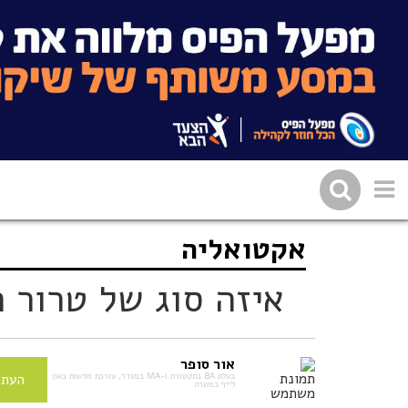
אקטואליה
שתפו בפייסבוק
העתיקו 
איזה סוג של טרור 
אור סופר
בעלת BA בתקשורת ו-MA במגדר, עורכת חדשות באון
העתי
לייף במשרה