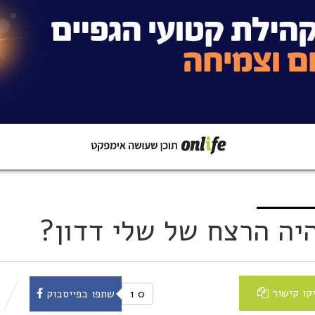
קישור
שתפו ב-Whatsapp
היה הרצח של שלי דדון?
קו קישור
0
1
שתפו בפייסבוק