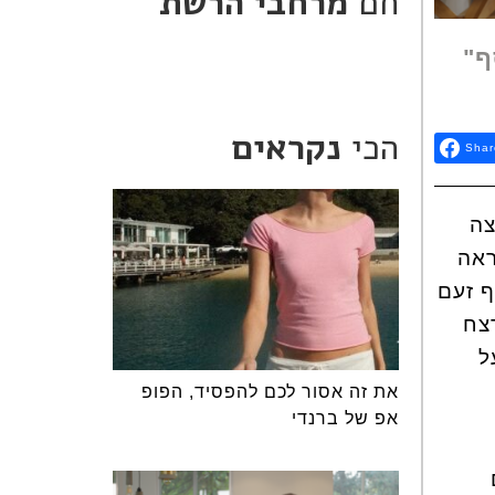
חם
מרחבי הרשת
ף"
הכי
נקראים
Shar
צה
ראה
ף זעם
צח
ל
את זה אסור לכם להפסיד, הפופ
אפ של ברנדי