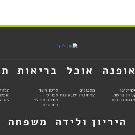
ופנה
אוכל
בריאות
תר
טיילינג
מתכונים
סרטן השד
טלווי
ניות ברשת
צמחונות וטבעונות
ספורט
חופשו
ידות גדולות
מחזור חודשי
שופינ
מתכונים
היריון ולידה
משפחה
ט