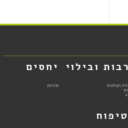
בות ובילוי
יחסים
זיה וקולנוע
מיניות
ת
ג
יפוח