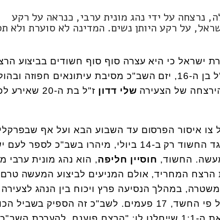
כי שלי דדון בת ה-20 מעפולה, נרצחה על ידי נהג מונית ערבי, כנראה על רקע
י שנה בישראל, על רקע היותן נשים. המדינה לא סוערת ולא ת
 ישראל כי היא עצרה סוף סוף חשודים בביצוע הרצ
ז"ל בן ה-16, יזם השב"כ מסיבת עיתונאים חפוזה ובהו
ירצחה של הצעירה
שלי דדון
ז"ל בת ה-20 שאירע 
צו איסור הפרסום עד השבוע הבא ועל אף שבפרקלי
התכוונו להגיש כתב אישום נגד החשוד רק ב-14 ביולי, מיהרו בשב"כ לספר
עשה. החשוד,
חוסיין חליפה
, הוא נהג מונית ערבי מ
 הרצח המחריד, אולם המניעים לביצוע המעשה טרם
משטרה, במהלך הנסיעה פרץ ויכוח בין הנהג לצעירה
ובשיאו הוא דקר אותה, כך על פי החשד, 17 פעמים. לשב"כ זה הספיק בשבי
הקריטית, זו שתעניק לכולנו את ה-1:1 שייחלנו לו: "הרצח פוענח. להערכת ה