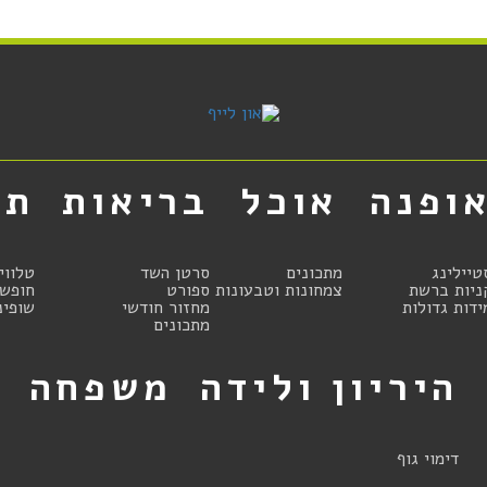
ופנה
אוכל
בריאות
תר
טיילינג
מתכונים
סרטן השד
טלווי
ניות ברשת
צמחונות וטבעונות
ספורט
חופשו
ידות גדולות
מחזור חודשי
שופינ
מתכונים
היריון ולידה
משפחה
ט
דימוי גוף