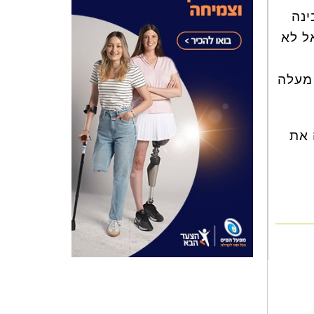
ינה
ל לא
 מעלה
 את