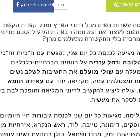
קו קישור
0
1
שתפו בפייסבוק
נסת עשרות נשים מכל רחבי הארץ ומכל קצוות הקשת
ותפת: לעצור את המלחמה הבאה ולהגיע להסכם מדיני
 מרבית כלי התקשורת מתעלמים מהן?
 מגיעה לכנסת כל יום שני, נפגשת עם ח"כיות וח"כי
לובה
ו
רחל עזריה
על רווחים חברתיים-כלכליים
 מעלה עם
שולי מועלם
את החשיבות לשלב נשים
ות ומצטלמת עמה, מקריאה יחד עם
עאידה תומא
עולה ליציע להקשיב לדיוני המליאה והופכת לבת בי
ם לסקר את מעשיה.
לימה, מגיעות כל יום שני לכנסת גיבורות חיי היומיום.
קים, דימונה, טייבה, לוד, ראש הנקרא, אזרחיות מן
מצביעות ימין, מרכז ושמאל. כולן בתנועת נשים עושות