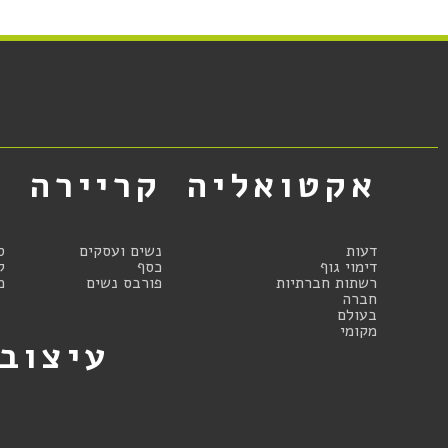
אקטואליה
קריירה
א
דעות
נשים ועסקים
ס
דימוי גוף
כסף
ק
רשתות חברתיות
פורבס נשים
מ
חברה
בעולם
מקומי
עיצוב