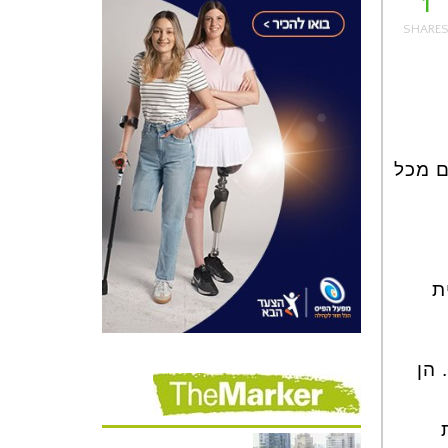
1
ם מכל
ת
 הן