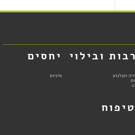
בות ובילוי
יחסים
זיה וקולנוע
מיניות
ת
ג
יפוח