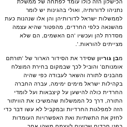
הכישלון הזה כולו עומד לפתחה של ממשלת
נתניהו לדורותיה, ואולי בהגינות יש לומר
לממשלות ישראל לדורותיהן והן אלו שנהנות כעת
מהשנאה כלפי החרדים, מהפטור שהיא עצמה
מסדרת להן ועכשיו 'הם האשמים, הם שלא
מצייתים להוראות.'.
מ
בן גוריון
שסידר את הסידור הארור של 'תורתם
אומנותם' והוביל לכך שבמקום בחירת המוצלח
מהבנים לתורה והשאר לעבודה כפי שהיה
בקהילות ישראל מימים ימימה, עברה החברה
החרדית כולה להישען על קיצבאות ועל לומדי
התורה, דרך כל הממשלות שהמשיכו את הוויתור
הזה למפלגות החרדיות ובמקביל לא עשו דבר כדי
לחזק את התשתיות ואת האפשרויות העומדות
בפני חרדים שרוצים לעצמם משהו אחר.