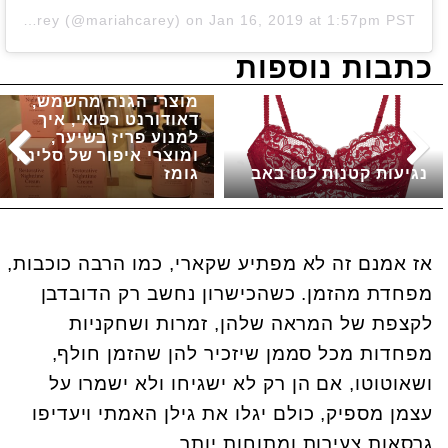
Mariah Carey
(@mariahcarey) on
Jan 16, 2019 at 1:57pm PST
כתבות נוספות
מוצרי הגנה מהשמש,
דאודורנט רפואי, איך
למנוע פריז בשיער,
ומוצרי איפור של סלינה
נגיעות קטנות לטו באב
גומז
אז אמנם זה לא מפתיע שקארי, כמו הרבה כוכבות,
מפחדת מהזמן. כשהכישרון נחשב רק הדובדבן
לקצפת של המראה שלהן, זמרות ושחקניות
מפחדות מכל סממן שיזכיר להן שהזמן חולף,
ושאוטוטו, אם הן רק לא ישגיחו ולא ישמרו על
עצמן מספיק, כולם יגלו את גילן האמתי ויעדיפו
גרסאות צעירות ומתוחות יותר.