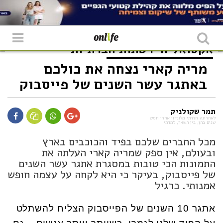
אקטואליה
רשתות חברתיות
מריה קארי נצחה את כולכם
באתגר עשר השנים של פייסבוק
תמר שקולניק
לאחרונה חזרתי מלונדון אחרי חמש
שנים בהן, בין השאר, למדתי
מכל החברים שלכם בפיד והכוכבים בארץ
ובעולם, אין ספק שמריה קארי העלתה את
התמונות הכי טובות במסגרת אתגר עשר השנים
של פייסבוק, בעיקר כי היא לקחה על עצמה חופש
אמנותי. כרגיל
אתגר 10 השנים של הפייסבוק הצליח להשתלט