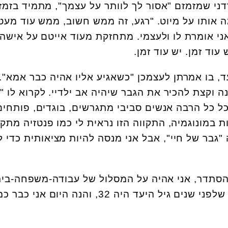
דני שמזמזם "אסור לך לוותר על עצמך", מתמיד בזמזו
אותו על מיוט. "רגע, זה ממש חשוב, ממש עוד מעט 
י אומרת לו ולעצמי. מתחזקת מעוד אייטם על אישה
יעד, בו אמרתן לעצמכן "כשאגיע אליו אהיה כבר אמא".
ד שנה וקצת להכיר את הגבר שיהיה אב ילדיי. לקרוא לו 
כל כל הרבה אנשים סביבי מתגרשים, בוגדים, פותחי
ת במונוגמיה, התקווה הזו נראית לי כמו פנטזיה מת
ה "גבר של חיי", אבל אני מנסה להיות מציאותית כדי ל
ר אמור להסתדר, אני אהיה על המסלול של עבודה-משפחה-בי
בפרברים, אבל אז אני נזכרת שלפני שנים גיל היעד היה 32, והנה היום אנ