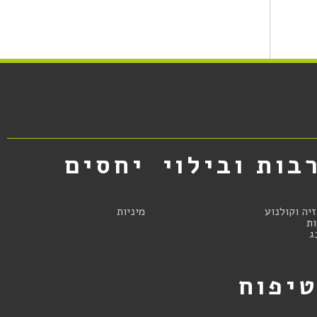
בות ובילוי
יחסים
זיה וקולנוע
מיניות
ת
ג
יפוח