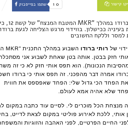
קו קישור
0
1
שתפו בפייסבוק
השבוע חשפה המסעדנית המוערכת רותי ברודו במהלך "MKR המטבח המנצח" של קשת
עיניה ככישלון. בווידוי מרגש הצליחה לגעת ברודו
 למסר וללקח החשובים
רותי ברודו
השבוע במ
 קשת 12, תפס אותי חזק בבטן. אותה בטן שאחת לשבוע אני מסתכל
סיבות הנכונות). הוא תפס אותי חזק לא כי זה משה
ברודו אמרה דבר מהפכני. זה תפס אותי כי ברודו חשפ
 את הפחד הכי גדול שלי: הפחד שאפספס את חווית
פחד שלא אהיה אמא לעולם.
 מנצחת הכל מוכרים לי. לסיים עוד כתבה במקום ל
אותי, ללכת לאירוע פוליטי במקום לצאת לדייט, בחי
ני החיים הפרטיים, לפני האהבה והזוגיות והמשפחה