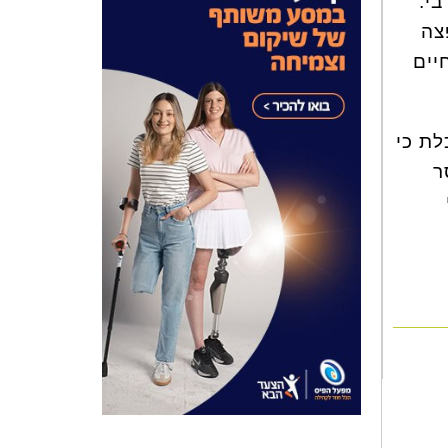
בי.
צה
יים
לת כי
ר