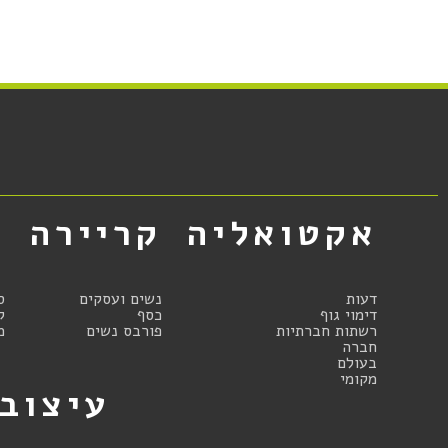
אקטואליה
קריירה
א
דעות
נשים ועסקים
ס
דימוי גוף
כסף
ק
רשתות חברתיות
פורבס נשים
מ
חברה
בעולם
מקומי
עיצוב