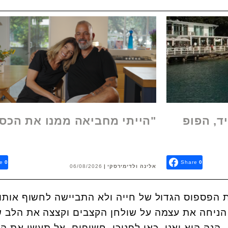
ד, הפופ
"הייתי מחביאה ממנו את הכס
e
0
Share
0
אלינה ולדימירסקי
06/08/2026
 הפספוס הגדול של חייה ולא התביישה לחשוף אותו
 הניחה את עצמה על שולחן הקצבים וקצצה את הלב 
 הנה הוא ואני, כאן לפניכן, חשופים. אל תעשו את ה