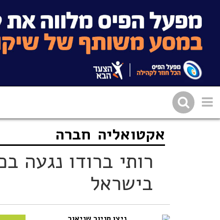
אקטואליה
חברה
שתפו בפייסבוק
העתיקו 
רותי ברודו נגעה בכ
בישראל
ניצן סניור שניאור