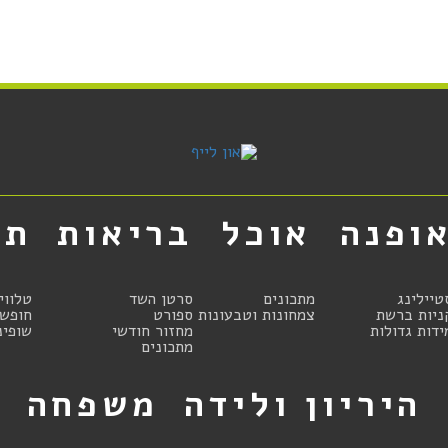
ופנה
אוכל
בריאות
תר
טיילינג
מתכונים
סרטן השד
טלווי
ניות ברשת
צמחונות וטבעונות
ספורט
חופשו
ידות גדולות
מחזור חודשי
שופינ
מתכונים
היריון ולידה
משפחה
ט