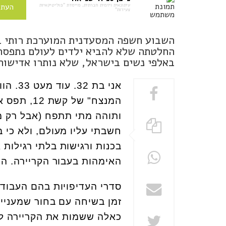
עיתונאית ויזמית חברתית, מייסדת "פוליטיקאיות
העתי
צעירות"
החלטתה שלא להביא ילדים לעולם נתפסת ב
באלפי נשים בישראל, שלא נותרו אדישות
אני בת 32. עוד מעט 33. הווידוי של
המנצח" של
ותוהה מתי תתפח (אבל רק מה
חשבתי עליו מעולם, ולא כי 
בכנות ורגישות בלתי רגילות
האימהות בעבור הקריירה. ה
סדרי העדיפויות בהם העבודה
זמן בשיחה עם בחור שמעניין 
כאלה ששמות את הקריירה לפ