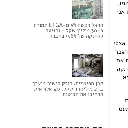
מו,
אני
הראל רכשה 5% מ-ETGA תמורת
כ-30 מיליון שקל - והגיעה
לאחזקה של 9.6% בחברה
 אצלי
"הגבר
ם את
קתקה
א
קרן הפיצויים: הנזק הישיר מוערך
ב-2 מיליארד שקל, 40 אלף איש
הרחיבו את הביטוח
ת
י כבר כמעט