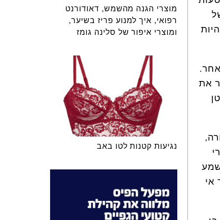
מוצרי הגנה מהשמש, דאודורנט
ל
רפואי, איך למנוע פריז בשיער,
יות
ומוצרי איפור של סלינה גומז
אחר.
ר את
ובטן
רה,
נגיעות קטנות לטו באב
י
שמע
 אי