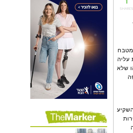
1
 12, כי
הלך התכנית "MKR המטבח
ת עליה
ו שלא
ה
השקיע
רות