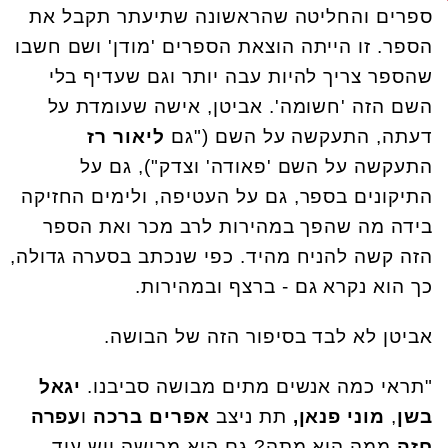
ספרים והחליטה שהראשונה שתיעתר תקבל את
הספר. זו הייתה הוצאת הספרים 'מודן' ושם חשבו
שהספר צריך להיות עבה יותר וגם שעדיף בלי
השם הזה 'חשומה'. אביטן, אישה שעומדת על
דעתה, התעקשה על השם ("גם
ליאור רז
התעקשה על השם 'פאודה' וצדק"), גם על
התיקונים בספר, גם על העטיפה, ולימים החזיקה
בידה מה שהפך במהירות לרב מכר ואת הספר
הזה קשה להניח מהיד. כפי שנכתב בסערה גדולה,
כך הוא נקרא גם - ברצף ובמהירות.
אביטן לא לבד בסיפור הזה של הבושה.
"תראי כמה אנשים מתים מבושה סביבנו.
יגאל
בשן
,
מוני פנאן,
תת ניצב
אפרים ברכה
ו
עפרה
חזה
ממה היא מתה? גם היא מבושה ויש עוד