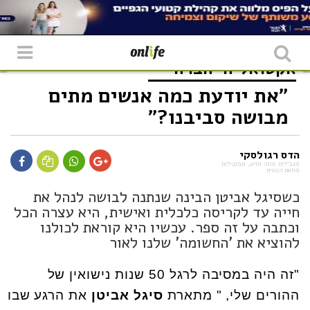
אקטואליה
חברה
"את יודעת כמה אנשים מתים
מבושה סביבנו?"
הדס רגולסקי
מנכ״לית חוזה חדש, ממובילות
מחאת הנשים
כשסיגל אביטן הבינה שנתנה לבושה לנהל את
חייה עד לקריסה כלכלית ואישית, היא עצרה הכל
וכתבה על זה ספר. עכשיו היא קוראת לכולנו
להוציא את 'החשומה' שלנו לאור
"זה היה במסיבה לרגל 50 שנות נישואין של
ההורים שלי, " מתארת
סיגל אביטן
את הרגע שבו