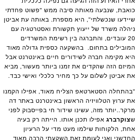
אחרי האירוע הזה הגיעה גם נפילה כלכלית
כואבת, שנבעה מאותה סיבה ממש "פשוט פחדתי
שיידעו שנכשלתי", היא מספרת. באותה עת אביטן
ניהלה משרד של ייעוץ תקשורת ואסטרטגיה עם
20 עובדים, והתברגה בין רשימת המשרדים
המובילים בתחום. בהשקעה כספית גדולה מאוד
היא מקימה חברה לשידורים חיים באינטרנט אבל
המיזם הזה שהקדים את זמנו ביותר מעשור, מביא
את אביטן לשלום על כך מחיר כלכלי ואישי כבד.
"בהתחלה הסטארטאפ הצליח מאוד, אפילו הקמנו
את ערוץ הטלוויזיה הראשון באינטרנט באתר דה
מרקר..יותר מזה, עשינו שידור חי בפייסבוק לפני
ש
צוקרברג
אפילו תכנן אותו. הייתה רק בעיה
אחת, הלקוחות שילמו מעט מדי על הרעיון
החדשני ואני לעומת זאת השקעתי הרבה מאוד