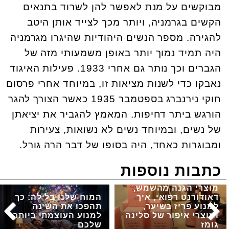
מבוקשים על מנת לאפשר להן לשרוד בתנאים
הקשים בגרמניה, ויותר מכך לצייד אותן היטב
להגירה. מספר הנשים היהודיות שהיגרו מגרמניה
היה תמיד נמוך יותר באופן משמעותי מזה של
הגברים וכך נותר גם אחרי 1933. פעילות האיגוד
נאבקו כדי לשנות מציאות זו, במיוחד אחרי פרסום
חוקי נירנברג בספטמבר 1935 כאשר הצורך להגר
הורגש ביתר דחיפות. המאמץ להגביר את יציאתן
של נשים, ובמיוחד נשים לא נשואות, צעירות
ומבוגרות כאחד, היה בסופו של דבר הרה גורל.
כתבות נוספות
מוצרי הגנה מהשמש,
דאודורנט רפואי, איך
המוח שלנו בלילה: כך
למנוע פריז בשיער,
תהפכו את השינה
ומוצרי איפור של סלינה
למנוע העוצמתי ביותר
גומז
שלכם