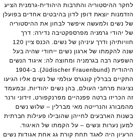
לחקר ההיסטוריה והתרבות היהודית-גרמנית הציע
הזדמנות יוצאת דופן לדון בהיבטים אחדים בפועלן
של נשים ולמעשה איפשר לבחון את ההיסטוריה
של יהודי גרמניה מפרספקטיבה נדירה: דרך
חוויותיהן ודרך עיניהן של נשים. הכנס ציין 120
שנה להקמתו של ארגון נשים ייחודי שהיה בעל
השפעה רבה בגרמניה ומחוצה לה: איגוד הנשים
היהודית (Jüdischer Frauenbund). ב-1904
התקיים בברלין קונגרס עולמי של נשים אליו הגיעו
נציגות מרחבי העולם, בהן נשים יהודיות, ובמעמד
זה הכריזו ברטה פפנהיים מפרנקפורט, זידוני ורנר
מהמבורג והנרייטה מאי מברלין – שלוש נשים
בשנות הארבעים לחייהן שהובילו פעילות חברתית
למען נערות ונשים – על הקמתו של האיגוד.
הרעיון היה לאגד תחת קורת גג אחת אגודות נשים