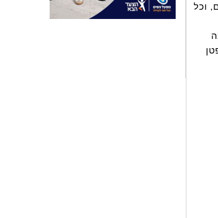
, וכל
ה
טן