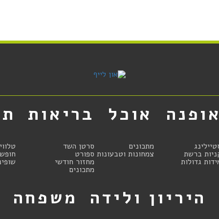
ופנה
אוכל
בריאות
תר
טיילינג
מתכונים
סרטן השד
טלווי
ניות ברשת
צמחונות וטבעונות
ספורט
חופשו
ידות גדולות
מחזור חודשי
שופינ
מתכונים
היריון ולידה
משפחה
ט