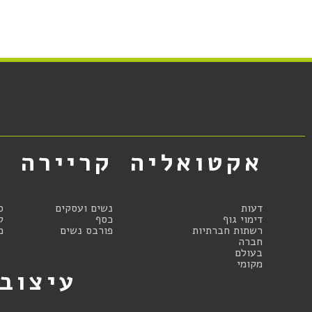
אקטואליה
קריירה
א
דעות
נשים ועסקים
ס
דימוי גוף
כסף
ק
רשתות חברתיות
פורבס נשים
מ
חברה
בעולם
מקומי
עיצוב