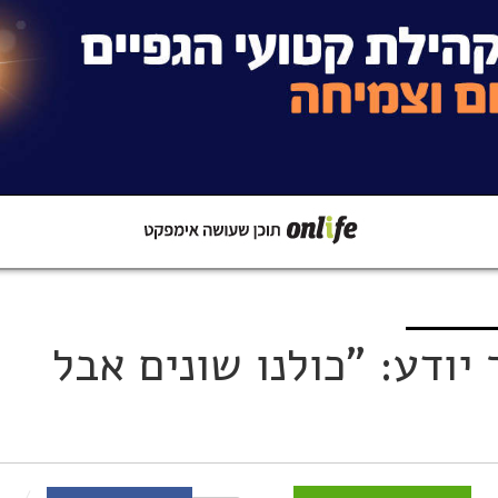
קישור
שתפו ב-Whatsapp
 בן ה-6 כבר יודע: "כולנו שונים אבל