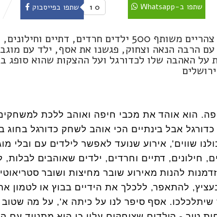
שתפו ב-Whatsapp
0
1
שתפו בפייסבוק
באירוע 'כולנו שווים ושוות' שכינס לאחר צהריים משותף 500 ילדים חרדים, דתיים וחילונים,
עם הרבה הנאה וצחוק, פגשנו את אסף, ילד עם מוגבל
ת על האהבה שלו לכדורגל ועל ההצקות שהוא סופג ב
ירושלים
פר הוא ילד בן 6 מחיפה. הוא אוהד את מכבי חיפה ואוהב ללכת למשחקים
כדורגל אבל בינתיים הכי אוהב לשחק כדורגל בחוג ב
ולנו שווים', אירוע שנועד לאפשר לילדים עם ובלי מו
חד. היו שם 500 ילדים, חילונים, דתיים וחרדים, ילדים שאוהבים לבלות
דמנות להנות מאירוע שובר מחיצות ושובר סטריאוטיפ
עציץ, להתאפר, ללכלך את הידיים בבוץ או לטמון את
יתלכלכו. אסף סיפר לנו על כיתה א', על מה שטוב
ות טוב - הילדים שצוחקים עליו כי הוא מתנייד עם הל