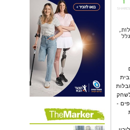
1
ות,
גלל
בית
גבלות
, לשחק
ים -
יכון