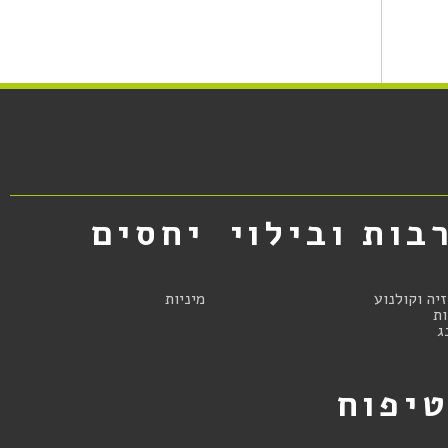
בות ובילוי
יחסים
זיה וקולנוע
מיניות
ת
ג
יפוח