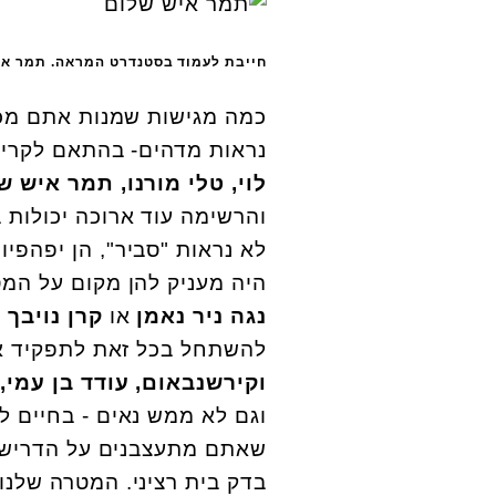
חייבת לעמוד בסטנדרט המראה. תמר איש
כמה מגישות שמנות אתם מכי
נראות מדהים- בהתאם לקריט
לוי, טלי מורנו, תמר איש של
והרשימה עוד ארוכה יכולות ב
לא נראות "סביר", הן יפהפיו
היה מעניק להן מקום על המס
נגה ניר נאמן
או
קרן נויבך
ש
להשתחל בכל זאת לתפקיד אב
וקירשנבאום, עודד בן עמי, ר
וגם לא ממש נאים - בחיים ל
שאתם מתעצבנים על הדרישה 
בדק בית רציני. המטרה שלנו