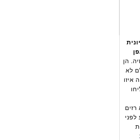
ונית
פן
ה. הן
ם לא
 איזו
חו
 רזים
לפני
ת