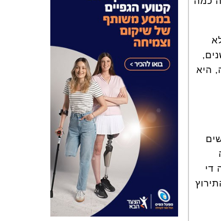
ה כמה
א
ים,
, היא
שים
 די
חת התירוץ