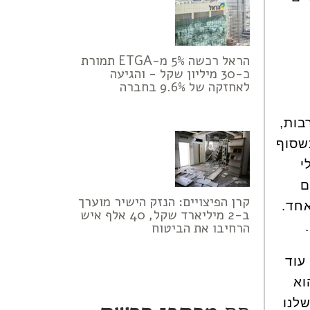
הראל רכשה 5% מ-ETGA תמורת
כ-30 מיליון שקל - והגיעה
לאחזקה של 9.6% בחברה
בות,
שסוף
י
ם
קרן הפיצויים: הנזק הישיר מוערך
א גבר אחד.
ב-2 מיליארד שקל, 40 אלף איש
הרחיבו את הביטוח
עוד
וא
שלנו