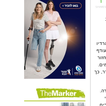
1
רדיו
לות מעודף
זור
ים.
דר, כך
ה.
 רבים מהמצרים