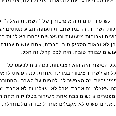
גישת טלוויזיה גרועה לתפארת. אני נשבעת, אני מכיר
לשיפור תדמית הוא פיטורין של "השמנות האלה" ול
כות השידור. זה כמו שחברת תעופה תציע מטוסים ישנ
ועים וארוחות מזעזעות וכשאנשים יבחרו לא לטוס בה
ן לא נראות מספיק טוב. חבר'ה, אתם עושים עבודה
עושים עבודה טובה, היה לכם קהל, זה הכל.
ל הסיפור הזה הוא הצביעות. כמה נוח לכעוס על
ללעוג לשידור ציבורי במדינה אחרת, כמה פשוט להא
רימיטיביות. זה מאפשר לנו לטפוח על השכם (החטובה
ו שאצלנו זה אחרת. אבל לא, אצלנו זה לא אחרת. זה
אותו הדבר. אנחנו אמנם לא מפטרים 8 נשים בבת אחת משידור בטלוויזיה ת
 אנחנו פשוט לא מקבלים אותן לעבודה מלכתחילה.