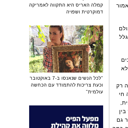
מור
קמלה האריס היא התקווה לאמריקה
דמוקרטית ושפויה
ולם
גלל
ים
לא
"לכל הנשים שנאנסו ב-7 באוקטובר
ה רק
וכעת צריכות להתמודד עם הכחשה
עולמית"
 חי
ת,
 קשר בין
ר גם