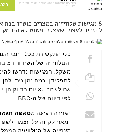
בעלת BA בתקשורת ו-MA במגדר, עורכת חדשות באון
העתי
לייף במשרה
8 מגישות טלוויזיה במצרים פוטרו בבת 
להזכיר לעצמו שאצלנו פשוט לא היו מקב
כלי התקשורת בכל רחבי העול
משקל. המגישות נדרשו להיכ
לתפקידן. כמה זמן ניתן להן
אם לאחר 30 יום בד
לפי דיווח של ה-
BBC
.
הגזירה הגיעה מ
סאפה חגאזי
חגאזי לקחה על עצמה לשפר א