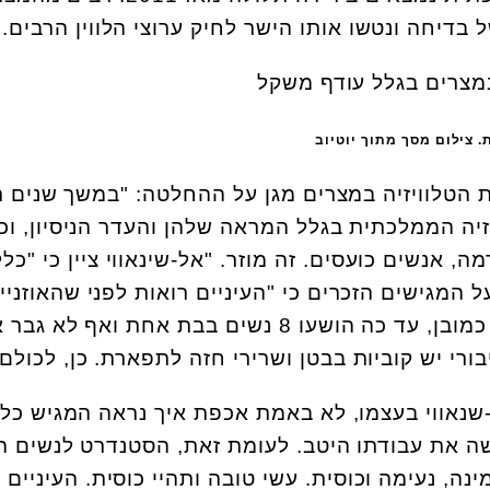
ל בדיחה ונטשו אותו הישר לחיק ערוצי הלווין הרבים.
 הטלוויזיה במצרים מגן על ההחלטה: "במשך שנים ר
זיה הממלכתית בגלל המראה שלהן והעדר הניסיון, וכ
, אנשים כועסים. זה מוזר. "אל-שינאווי ציין כי "כלל
המגישים הזכרים כי "העיניים רואות לפני שהאוזניי
שומעות וכן, המראה חשוב". כמובן, עד כה הושעו 8 נשים בבת אחת ואף ל
רי יש קוביות בבטן ושרירי חזה לתפארת. כן, לכולם.
שנאווי בעצמו, לא באמת אכפת איך נראה המגיש כל 
שה את עבודתו היטב. לעומת זאת, הסטנדרט לנשים ה
נה, נעימה וכוסית. עשי טובה ותהיי כוסית. העיניים 