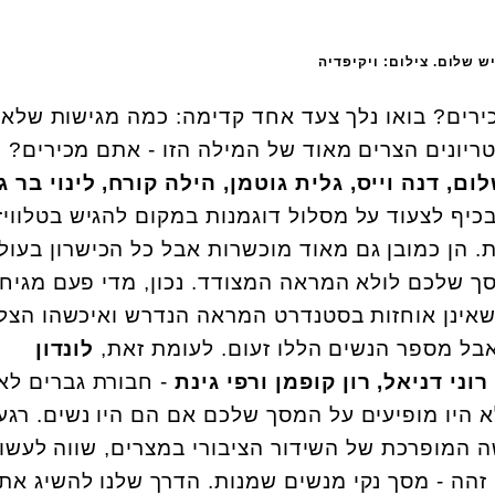
 שלום. צילום: ויקיפדיה
רים? בואו נלך צעד אחד קדימה: כמה מגישות שלא
ריונים הצרים מאוד של המילה הזו - אתם מכירים?
י
ום, דנה וייס, גלית גוטמן, הילה קורח, לינוי בר ג
כיף לצעוד על מסלול דוגמנות במקום להגיש בטלוויזי
ת. הן כמובן גם מאוד מוכשרות אבל כל הכישרון בעול
ך שלכם לולא המראה המצודד. נכון, מדי פעם מגיחה
אינן אוחזות בסטנדרט המראה הנדרש ואיכשהו הצלי
ל מספר הנשים הללו זעום. לעומת זאת,
לונדון
וני דניאל, רון קופמן ורפי גינת
- חבורת גברים לא
א היו מופיעים על המסך שלכם אם הם היו נשים. רגע 
המופרכת של השידור הציבורי במצרים, שווה לעשו
 זהה - מסך נקי מנשים שמנות. הדרך שלנו להשיג את