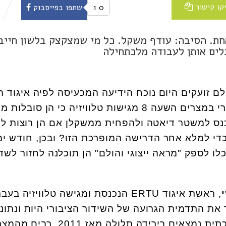
קו קישור
0
1
שתפו בפייסבוק
אחת. הסיבה: עודף משקל. כל מי שמצקצק בלשון חייב
לים אותן לעבודה מלכתחילה
ם זועקים היום נוכח הידיעה המכעיסה לפיה איגוד ה
והטלוויזיה של השידור הציבורי במצרים השעה 8 מגישות טלוויזיה כי הן סוב
נס למשטר דיאטה ולהפחית ממשקלן אם הן רוצות לח
 כדי למלא אחר הדרישה המופרכת הזו? ובכן, חודש ימ
יוק הן יוכלו לספק "מראה ייצוגי והולם" הן תוכלנה לחזור לש
, ראשת איגוד
ERTU
הנכנסת ומגישה טלוויזיה בעבר
ת התדמית הגרועה של השידור הציבורי היות ונתוני
הצפייה של הטלוויזיה הממלכתית נמצאים בירידה תלולה מאז 2011.