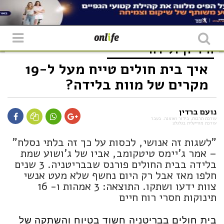
היריון ולידה
איך בית חולים טייח מעל ל-19
מקרים של מוות בלידה?
נועם ברדין
עורכת תרבות, בידור ואופנה. בעבר
עורכת מוזיקלית בגלגלצ
"לשגות זה אנושי, לכסות על כך זה בלתי נסלח"
– אמר ג'יימס טיטקומב, אביו של ג'ושוע שמת
בלידה בבית החולים פורנס שבבריטניה. 3 שנים
חלפו מאז אבל רק היום נחשף שלא מעט אנשי
צוות ידעו ושתקו. התוצאה: 3 אמהות ו- 16
תינוקות חסרי רוח חיים
בית חולים בבריטניה חשוד בטיוח והשתקה של