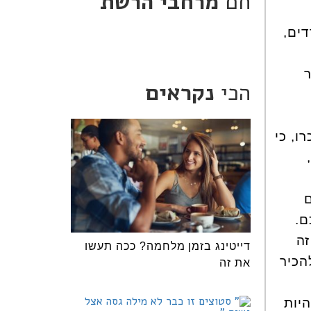
חם
מרחבי הרשת
דים,
ר
הכי
נקראים
ו, כי
 60 שנה,
ם
ם.
זה
דייטינג בזמן מלחמה? ככה תעשו
הכיר
את זה
היות