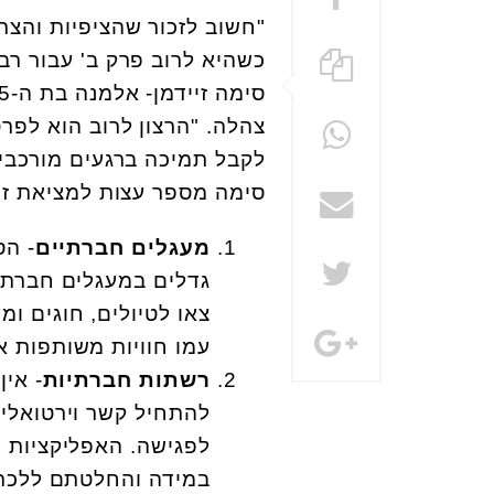
"חשוב לזכור שהציפיות והצרכ
כשהיא לרוב פרק ב' עבור רב
צהלה. "הרצון לרוב הוא לפרט
לקבל תמיכה ברגעים מורכבים
סימה מספר עצות למציאת ז
מעגלים חברתיים
- הס
גדלים במעגלים חברתיי
צאו לטיולים, חוגים ו
עמו חוויות משותפות א
רשתות חברתיות
- אין
להתחיל קשר וירטואלי ו
לפגישה. האפליקציות רב
במידה והחלטתם ללכת 