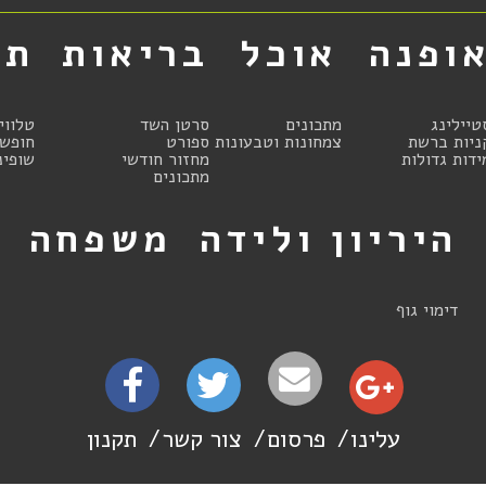
ופנה
אוכל
בריאות
תר
טיילינג
מתכונים
סרטן השד
טלווי
ניות ברשת
צמחונות וטבעונות
ספורט
חופשו
ידות גדולות
מחזור חודשי
שופינ
מתכונים
היריון ולידה
משפחה
ט
דימוי גוף
עלינו
פרסום
צור קשר
תקנון