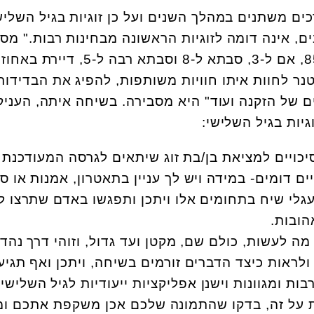
ים משתנים במהלך השנים ועל כן זוגיות בגיל השליש
ים, אינה דומה לזוגיות הראשונה מבחינות רבות." מס
סימה זיידמן- אלמנה בת ה-85, אם ל-3, סבתא ל-8 וסבתא רבה ל-5, דיירת 
נר לחוות איתו חוויות משותפות, להפיג את הבדידות
 של הזקנה ועוד" היא מסבירה. בשיחה איתה, העניק
וגיות בגיל השלישי:
יכויים למציאת בן/בת זוג שיתאים לגרסה המעודכנת
ם דומים- במידה ויש לך עניין בתאטרון, אמנות או ס
מעגלי שיח בתחומים אלו ויתכן ותפגשו באדם שתרצו ל
הובות.
 מה לעשות, כולם שם, מקטן ועד גדול, וזוהי דרך נהד
לראות כיצד הדברים זורמים בשיחה, ויתכן ואף תגיע
ות ומגוונות וישנן אפליקציות ייעודיות לגיל השלישי.
על זה, בדקו שהתמונה שלכם אכן משקפת אתכם ומ