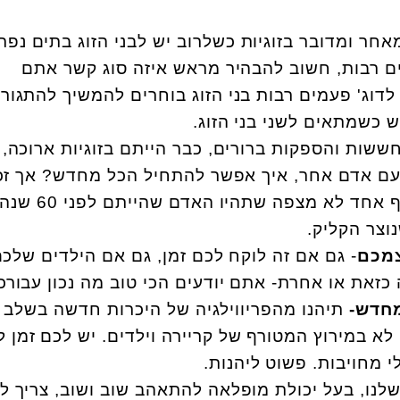
חר ומדובר בזוגיות כשלרוב יש לבני הזוג בתים נפר
ים רבות, חשוב להבהיר מראש איזה סוג קשר אתם
דוג' פעמים רבות בני הזוג בוחרים להמשיך להתגור
 כשמתאים לשני בני הזוג.
חששות והספקות ברורים, כבר הייתם בזוגיות ארוכה,
עם אדם אחר, איך אפשר להתחיל הכל מחדש? אך זכר
זהו פרק חדש ואחר, אף אחד לא מצפה שתהיו האדם שהייתם לפני
וצר הקליק.
צמכם
- גם אם זה לוקח לכם זמן, גם אם הילדים שלכ
זאת או אחרת- אתם יודעים הכי טוב מה נכון עבורכ
מחדש-
תיהנו מהפריווילגיה של היכרות חדשה בשלב 
לא במירוץ המטורף של קריירה וילדים. יש לכם זמן ל
י מחויבות. פשוט ליהנות.
שלנו, בעל יכולת מופלאה להתאהב שוב ושוב, צריך ל