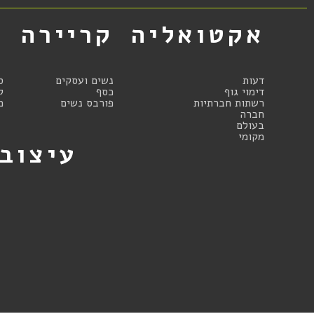
אקטואליה
קריירה
א
דעות
נשים ועסקים
ס
דימוי גוף
כסף
ק
רשתות חברתיות
פורבס נשים
מ
חברה
בעולם
מקומי
עיצוב