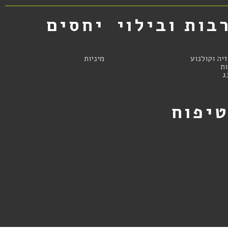
בות ובילוי
יחסים
זיה וקולנוע
מיניות
ת
ג
יפוח