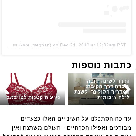
A post shared by Kate Middleton/Meghan Markle (@duchess_kate_meghan)
on
Dec 24, 2019 at 12:32am PST
כתבות נוספות
הדרך לשינה טובה
עוברת דרך הקיבה:
המדריך הקולינרי לשנת
לילה איכותית
נגיעות קטנות לטו באב
עד כה הסתכלנו על השינויים האלו כצעדים
מבורכים ואפילו הכרחיים - העולם משתנה ואין