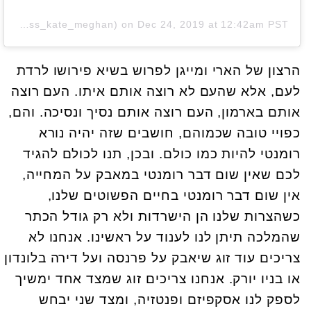
A post shared by Kate Middleton/Meghan Markle (@duchess_kate_meghan)
on
Dec 24, 2019 at 12:42am PST
הרצון של הארי ומייגן לפרוש בשיא פירושו לרדת
לעם, אלא שהעם לא רוצה אותם איתו. העם רוצה
אותם בארמון, העם רוצה אותם נסיך ונסיכה. והם,
כפויי טובה שכמוהם, חושבים שזה יהיה נורא
רומנטי להיות כמו כולם. ובכן, תנו לכולם להגיד
לכם שאין שום דבר רומנטי במאבק על המחייה,
אין שום דבר רומנטי בחיים הפשוטים שלנו,
כשהצרות שלנו הן הישרדות ולא רק גודל הכתר
שהמלכה תיתן לנו לענוד על ראשינו. אנחנו לא
צריכים עוד זוג שיאבק על פרנסה ועל דירה בלונדון
או בניו יורק. אנחנו צריכים זוג שמצד אחד ימשיך
לספק לנו אסקפיזם ופנטזיה, ומצד שני יבחש