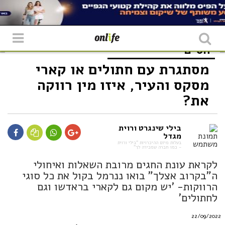
יחסים
מסתגרת עם חתולים או קארי
מסקס והעיר, איזו מין רווקה
את?
בילי שינגרט ורוית
מגדל
בעלות מיזם ההיכרויות "בילי ורוית
- כמו חברה שמכירה לך"
לקראת עונת החגים מרובת השאלות ואיחולי
ה"בקרוב אצלך" בואו ננרמל בקול את כל סוגי
הרווקות- 'יש מקום גם לקארי בראדשו וגם
לחתולים'
22/09/2022