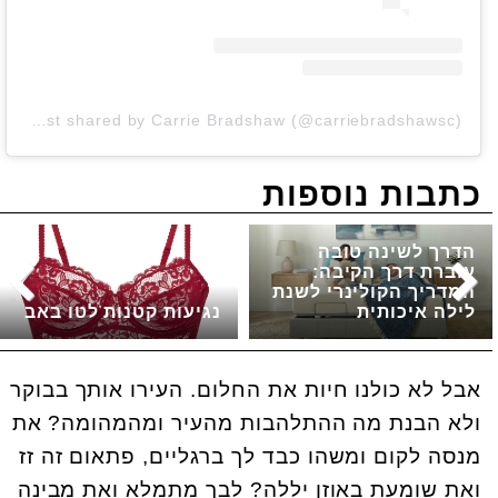
A post shared by Carrie Bradshaw (@carriebradshawsc)
כתבות נוספות
הדרך לשינה טובה
עוברת דרך הקיבה:
המדריך הקולינרי לשנת
לילה איכותית
נגיעות קטנות לטו באב
אבל לא כולנו חיות את החלום. העירו אותך בבוקר
ולא הבנת מה ההתלהבות מהעיר ומהמהומה? את
מנסה לקום ומשהו כבד לך ברגליים, פתאום זה זז
ואת שומעת באוזן יללה? לבך מתמלא ואת מבינה