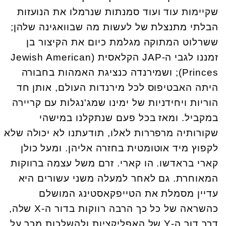
שקיימות עוד ועוד סמנתות שנרמלו את הנועזות
הבלתי מתנצלת של לעשות מה שבוואגינה שלהן;
ששרלוט המתוקה מגלמת כיום את הקיצור בן
זמננו לגבי ה-JAP הקלאסית (Jewish American
Princes); ושמירנדה כנציגת האמהות בחבורה
היתה האבטיפוס לכל מירנדות העולם, אותן חד
הוריות ויחידניות של ימינו שמג'נגלות עם קריירה
במקביל. ומאז בכל פעם שנתקלנו במישהי
שקורותיה מרפררות לאלו, תודעתנו לא יכולה שלא
לקפוץ מיד אוטומטית בחזרה אליהן. ומעל כולן
קארי בראדשו. הו קארי. זרם משל עצמה ברווקות
המאוחרת. גם לאחר למעלה משני עשורים היא
עדיין מסמלת את הטייפקאסטינג המושלם
כהשראה של כל כך הרבה רווקות בדור ה-X שלה,
דרך דור ה-Y של האפליקציות ולהשלכות מכך על