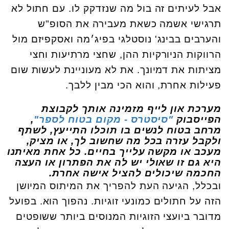
אבל לעיתים זה בול מה שנזדקק לו. עם חתול לא
תרגישי אשמה כשאת מעבירה את הסופ"ש
והערבים בבינג' נוסטלגי בפיג׳מה ואסקפיזם מול
הרווקות הניורקיות ההן, שחצי מרתיעות וחצי
מציתות את דמיונך. את לא מעוניינת לעשות שום
פעילות אחרת, והוא הכי מבין ללבך.
מערכת און לייף מזמינה אותך לקבוצת
הפייסבוק
"סיסטרס - מקום בטוח לספר"
,
מרחב בטוח לנשים בו תוכלו התייעץ, לשתף
ולקבל עזרה בכל מה שחשוב לך, או מציק,
מעכב או מקשה עלייך בחיים. כל אחת מאיתנו
היא גם זו שאולי יש לה את הפתרון או העצה
החכמה שיכולים להציל אישה אחרת.
ובכלל, הגיעה העת להפריך את המיתוס המיושן
הזה על חתולים כמונעי זוגיות. נהפוך הוא. בפועל
מדובר ביועצי הזוגיות המנוסים ביותר ששופטים