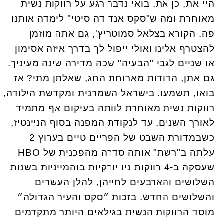
היי את, כן את. בואי נדבר רגע על רווקות נשית
מאוחרת ומה ש"סקס אנד דה סיטי" לימדה אותנו
פה. הקורא בצלאל סמוטריץ', גם אתה מוזמן
להצטרף אלינו ואולי ייפול לך בדרך איזה אסימון
או שניים לגבי "הבעיה" שכה מדירה שינה מעיניך.
גם אתן, הדודות מארוחת החג, שאלתן מתי? אז
בואו, תשמעו. בישראל השמרנית ומקדשת הילודה,
רווקות נשית מאוחרת לוותה בעיקום אף מתמיד
לאורך השנים, עד לנקודת המפנה בסוף הניינטיז,
כשבמדורת השבט של הפריים טיים בערוץ 2
עלתה ב"רשת" אותה סדרה מהפכנית של HBO
שעסקה ב-4 רווקות ניו יורקיות בוהמייניות בשנות
השלושים והארבעים לחייהן, להלן העשרים
והשלושים החדש. בזכות ״סקס והעיר הגדולה״
מוסד הרווקות הנשית בגילאים היותר מתקדמים