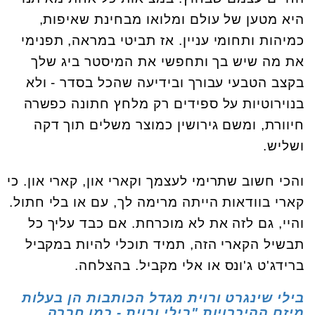
היא מטען של עולם ומלואו מבחינת שאיפות,
כמיהות ותחומי עניין. אז תביטי במראה, תפנימי
את מה שיש בך ותחפשי את המיסטר ביג שלך
בקצב הטבעי עבורך ובידיעה שהכל בסדר - ולא
בנוירוטיות על ספידים רק מלחץ חתונה כפשרה
חיוורת, ומשם גירושין כמוצר משלים תוך דקה
ושליש.
והכי חשוב שתרימי לעצמך וקארי און, קארי און. כי
קארי בוודאות הייתה מרימה לך, עם או בלי חתול.
והיי, גם לזה את לא מוכרחת. אם כבד עליך כל
תבשיל הקארי הזה, תמיד תוכלי להיות במקביל
ברידג'ט ג'ונס או אלי מקביל. בהצלחה.
בילי שינגרט ורוית מגדל הכותבות הן בעלות
מיזם ההיכרויות "בילי ורוית - כמו חברה