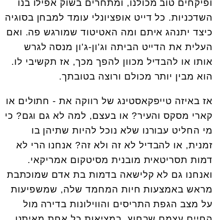
ופיקחים טוב מכולנו, ומתחרים בשוק אפילו בנו
השדכניות. כל דייט אופציונלי עומד למבחן בסוגיה
כיצד יתנהג איתם ומה האטיטוד שמורגש פה. ואם
העלית את הדייט הביתה וג'ון-ג'ון מנסה לגרש
אותו או להבדיל מכוון להפך מכך, אז תקשיבי לו.
הוא מבין יותר מכולם ורוצה בטובתך.
אז באיזה טייפקאסטינג של רווקה את - חתולים או
קארי מסקס והעיר? או בעצם, למה לא גם וגם? כי
מי החליט עבורנו שלא נוכל להיות שתיהן בו
זמנית, או להבדיל לא זה ולא זה? אנחנו הרי לא
דמות תסריטאית מובנית מסיטקום אמריקאי.
ואנחנו גם לא קלישאה בדמות בת אדם שמוכתבת
מראש באמצעות חיות המחמד שלה, שמשפיעות
על מצב הגפת התריסים והווילונות בדירה מול
החיים עצמם שבחוץ. במציאות כל אחת מאיתנו