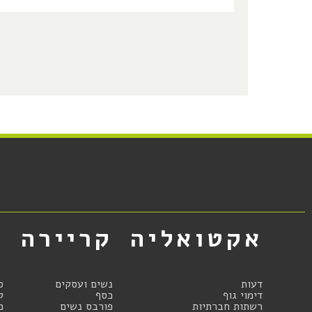
אקטואליה
קריירה
א
דעות
נשים ועסקים
ס
דימוי גוף
כסף
ק
רשתות חברתיות
פורבס נשים
מ