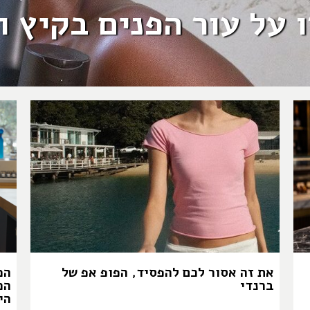
 על עור הפנים בקיץ ו
את זה אסור לכם להפסיד, הפופ אפ של
המ
ברנדי
הכ
הי