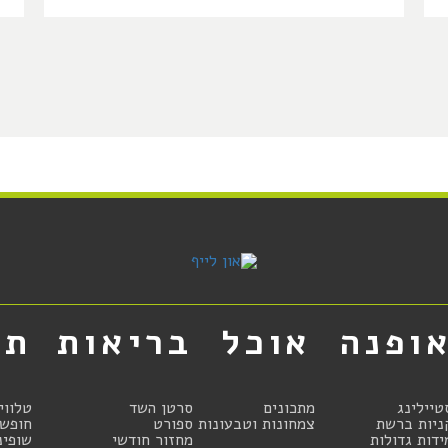
ופנה
אוכל
בריאות
תר
טיילינג
מתכונים
סרטן השד
טלווי
ניות ברשת
צמחונות וטבעונות
ספורט
חופשו
ידות גדולות
מחזור חודשי
שופינ