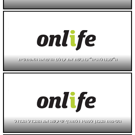
ה"טכנולוגיה" כובשת את עולם הרפואה האסתטית
הטיפוח הנכון לסתיו ולחורף שיעשה את ההבדל הגדול