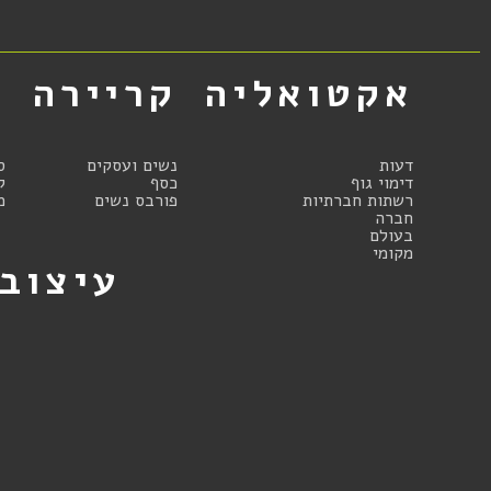
אקטואליה
קריירה
א
דעות
נשים ועסקים
ס
דימוי גוף
כסף
ק
רשתות חברתיות
פורבס נשים
מ
חברה
בעולם
מקומי
עיצוב