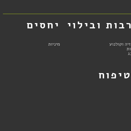
בות ובילוי
יחסים
זיה וקולנוע
מיניות
ת
ג
יפוח