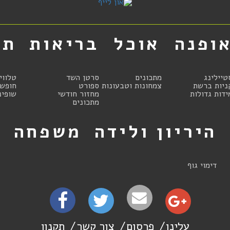
ופנה
אוכל
בריאות
תר
טיילינג
מתכונים
סרטן השד
טלווי
ניות ברשת
צמחונות וטבעונות
ספורט
חופשו
ידות גדולות
מחזור חודשי
שופינ
מתכונים
היריון ולידה
משפחה
ט
דימוי גוף
עלינו
פרסום
צור קשר
תקנון