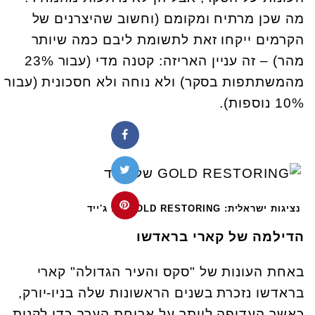
מה שכן מרתיח ומקומם (וחשוב שהיצרנים של
הקרמים ייקחו זאת לתשומת ליבם כמה שיותר
מהר) – זה עניין האריזה: קטנה מדי (עבור 23%
מהמשתתפות בסקר) ולא נוחה ולא חסכונית (עבור
10% נוספות).
נציגות ישראלית: GOLD RESTORING של ג'ייד
הדילמה של קארי בראדשו
באחת העונות של "סקס והעיר הגדולה" קארי
בראדשו נזכרת בשנים הראשונות שלה בניו-יורק,
כאשר העדיפה לוותר על ארוחת הערב כדי לקנות