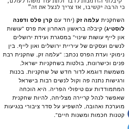
"קיבלתי הזדמנות לדבר ולתת עוד משהו לעולם,
כי הרבה יקשיבו, אז צריך לנצל את זה"
השחקנית
עלמה זק
(יחד עם
קרן פלס ודפנה
לוסטיג
) קיבלה בראשון האחרון את פרס "עושות
און לייף עושות שינוי" במסגרת ועידת ירושלים
לנשים ועסקים של עיריית ירושלים ואון לייף. בין
נימוקי ועדת הפרס נכתב: "עלמה זק, שחקנית רבת
פנים וכישרונות, בולטות בשחקניות ישראל,
משמשת דוגמא לדור חדש של שחקניות. בכנות
ורגישות נתנה פה וקול לנשים רבות בישראל
המתמודדות עם טיפולי הפריה. היא הוכחה
שאפשר לנהל קריירה מצליחה, להיות שחקנית
מוערכת ואהובה, להשפיע על סדר ציבורי בנגיעות
קטנות חכמות ומשנות חיים".