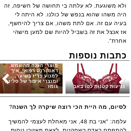
ולא משוגעת. לא עלתה בי תחושה של חשיפה, זה
היה משהו שהוא בנפש של כולנו. לא היתה לי
בעיה עם זה. אם לתת משהו, אם צריך להיחשף,
אז אנצל את זה בשביל להיות שם למען מישהי
אחרת".
כתבות נוספות
מוצרי הגנה מהשמש,
דאודורנט רפואי, איך
למנוע פריז בשיער,
ומוצרי איפור של סלינה
נגיעות קטנות לטו באב
גומז
לסיום, מה היית הכי רוצה שיקרה לך השנה
?
עלמה: "אני בת 48, אני מאחלת לעצמי להמשיך
להתפתח כאדם כשחקנית, לצאת מאזורי נוחות