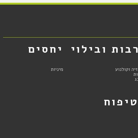
בות ובילוי
יחסים
זיה וקולנוע
מיניות
ת
ג
יפוח