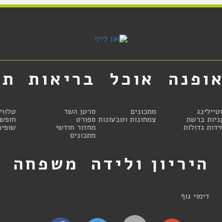
ופנה
אוכל
בריאות
תר
טיילינג
מתכונים
סרטן השד
טלווי
ניות ברשת
צמחונות וטבעונות
ספורט
חופשו
ידות גדולות
מחזור חודשי
שופינ
מתכונים
היריון ולידה
משפחה
ט
דימוי גוף