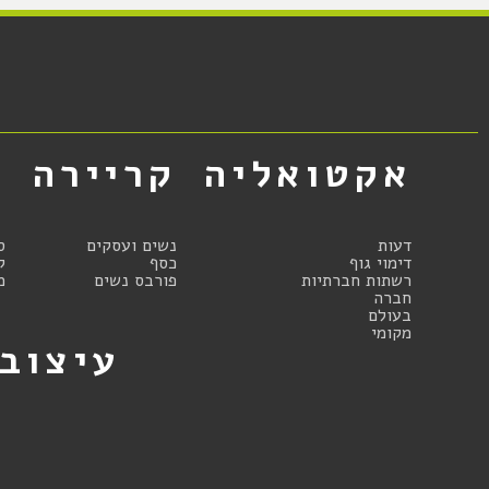
אקטואליה
קריירה
א
דעות
נשים ועסקים
ס
דימוי גוף
כסף
ק
רשתות חברתיות
פורבס נשים
מ
חברה
בעולם
מקומי
עיצוב