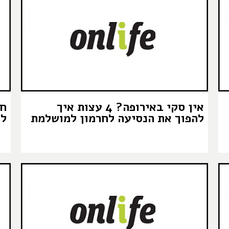
אין סקי באירופה? 4 עצות איך
חו
להפוך את הנסיעה לחרמון למושלמת
לה