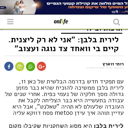
תרבות ובילוי
לירית בלבן: "אני לא רק ליצנית.
קיים בי וואחד צד נוגה ועצוב"
רותי זוארץ
עיתונאית, סופרת ומשוררת ושורדת
עם תפקיד חדש בדרמה הבלשית של כאן 11,
לירית בלבן ממשיכה להוכיח שהיא כבר מזמן
גדולה מסך חלקיה של נעמי כפית. אחרי שנים של
עבודה בתעשייה היא כבר הצליחה לקבל את
העובדה שלעולם לא תהיה "טאלנט", אבל היא
עדיין תוהה איך עידן metoo פסח דווקא עליה
לירית בלבן
היא מסוג השחקניות שקיבלו מקום