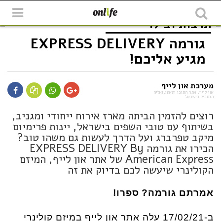
תרבות ובילוי
גורמה EXPRESS DELIVERY
מגיע אליכם!
מערכת און לייף
און לייף, אתר התוכן והאקטואליה
המוביל בישראל
רוצים להזמין הביתה מארז אירוח ייחודי ומגניב,
בשיתוף עם טובי השפים בישראל, יינות פרימיום
מיקב טפרברג ועל הדרך לעשות גם משהו טוב?
הכירו את גורמה EXPRESS DELIVERY By
American Express של אתר און לייף, המיזם
הקולינרי שיעשה לכם בדיוק את זה
א
מרתם גורמה? ספרו!
ב-17/02/21 עלה אתר און לייף במיזם קולינרי