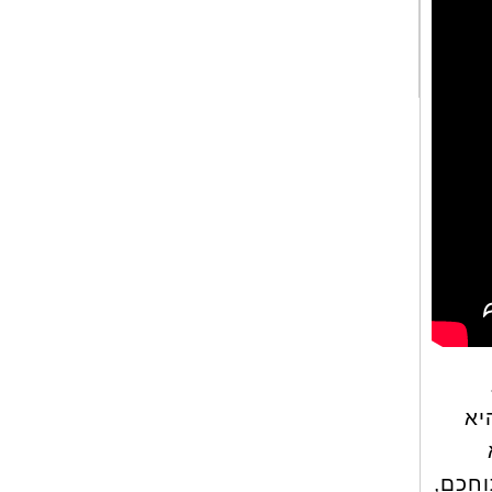
יא
וחכם,