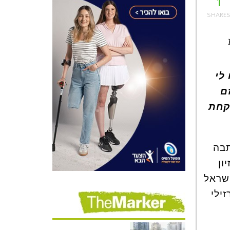
1
לי
ם
לקחת
בה
יון
ישראל
ילי