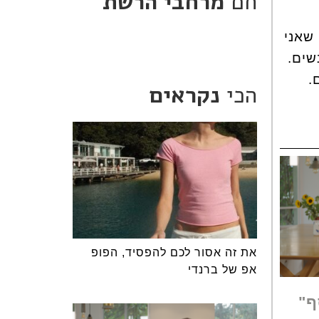
חם
מרחבי הרשת
 שאני
שים.
.
הכי
נקראים
את זה אסור לכם להפסיד, הפופ
אפ של ברנדי
ף"