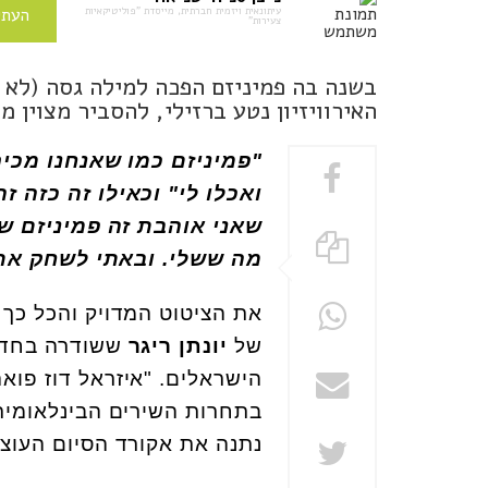
עיתונאית ויזמית חברתית, מייסדת "פוליטיקאיות
העתי
צעירות"
בשנה בה פמיניזם הפכה למילה גסה (לא ש
האירוויזיון נטע ברזילי, להסביר מצוין מ
"פמיניזם כמו שאנחנו מכיר
ואכלו לי" וכאילו זה כזה 
שאני אוהבת זה פמיניזם שב
מה ששלי. ובאתי לשחק את 
את הציטוט המדויק והכל כך נחוץ הזה (ד
של
יונתן ריגר
הישראלים. "איזראל דוז פוא
בתחרות השירים הבינלאומית, 
נתנה את אקורד הסיום העוצמ