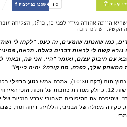
קו קישור
0
1
שתפו בפייסבוק
היא הייתה אהודה מידי לפני כן, כן?), הצליחה זוכת
ה הקטע. יש לנו זוכה
ים, כמו שאנחנו שומעים, זה כעס. "לקחו לי ושתו 
זה נורא קשה לי לראות דברים כאלה. תראה, פמיניז
א עם חיבוק עצום, ואומר "היי, אני פה, ובאתי 
המשחק שלך, כפרה, מה קורה? יהיה כייף!"
קה 10:30), אמרה אמש
נטע ברזילי
בכת
ששודרה בחדשות 12, כחלק מסדרת כתבות על זוכות וזוכי האירוויז
ה", שסיפרה את הסיפורים מאחורי ארבע הזכיות של 
סקירה מעולה של אבניבי, הללויה, דיווה וטוי, כשברז
תי.