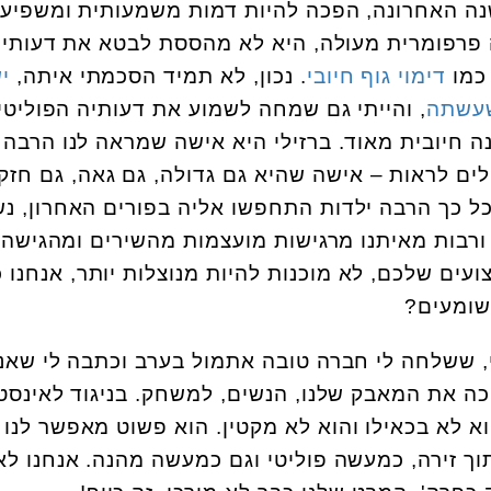
שנה האחרונה, הפכה להיות דמות משמעותית ומשפיע
 פרפומרית מעולה, היא לא מהססת לבטא את דעותי
כמו
דימוי גוף חיובי
. נכון, לא תמיד הסכמתי איתה,
יש
שעשתה
, והייתי גם שמחה לשמוע את דעותיה הפוליטיו
 חיובית מאוד. ברזילי היא אישה שמראה לנו הרבה
ילים לראות – אישה שהיא גם גדולה, גם גאה, גם חזק
כל כך הרבה ילדות התחפשו אליה בפורים האחרון, נש
רבות מאיתנו מרגישות מועצמות מהשירים ומהגישה
עים שלכם, לא מוכנות להיות מנוצלות יותר, אנחנו כ
שומעים?
, ששלחה לי חברה טובה אתמול בערב וכתבה לי שאני
ה את המאבק שלנו, הנשים, למשחק. בניגוד לאינסט
א לא בכאילו והוא לא מקטין. הוא פשוט מאפשר לנו
ך זירה, כמעשה פוליטי וגם כמעשה מהנה. אנחנו לא