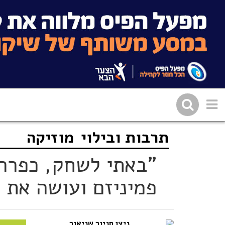
תרבות ובילוי
מוזיקה
שתפו בפייסבוק
העתיקו 
"באתי לשחק, כפרה"
פמיניזם ועושה את 
ניצן סניור שניאור