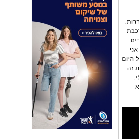
רות,
כבת
ים
אני
ל היום
 זה
,
א