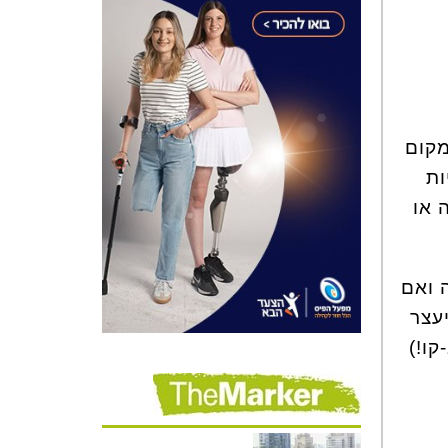
מקום
ות
 או
 ואם
עצר
ו!)