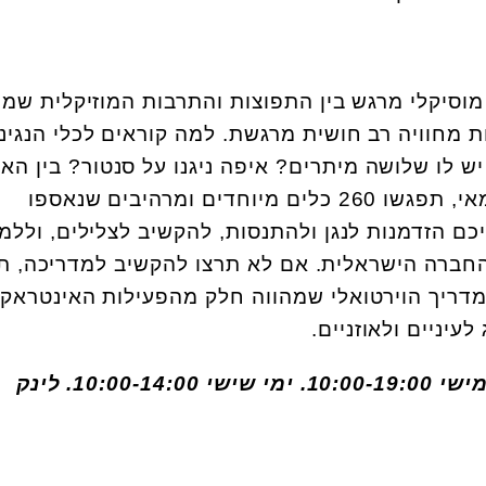
מוסיקלי מרגש בין התפוצות והתרבות המוזיקלית שמ
ת מחוויה רב חושית מרגשת. למה קוראים לכלי הנגינ
 יש לו שלושה מיתרים? איפה ניגנו על סנטור? בין הא
השונים, בסיור מודרך או עצמאי, תפגשו 260 כלים מיוחדים ומרהיבים שנאספו
כם הזדמנות לנגן ולהתנסות, להקשיב לצלילים, וללמ
חברה הישראלית. אם לא תרצו להקשיב למדריכה, ת
 המדריך הוירטואלי שמהווה חלק מהפעילות האינטראק
לעיניים ולאוזניים.
שעות פתיחה: ראשון עד חמישי 10:00-19:00. ימי שישי 10:00-14:00. לינק