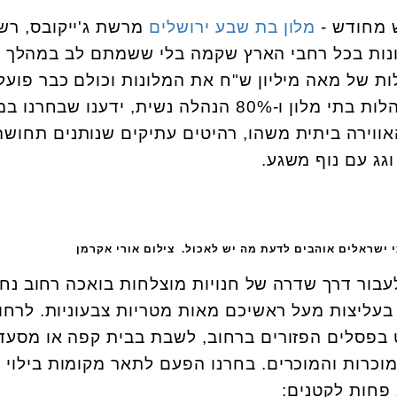
ש מחודש -
מלון בת שבע ירושלים
מרשת ג'ייקובס, רש
ת חדשה הכוללת 5 מלונות בכל רחבי הארץ שקמה בלי ששמתם לב במהלך
ות של מאה מיליון ש"ח את המלונות וכולם כבר פועל
כששמענו שזו רשת עם 4 מנהלות בתי מלון ו-80% הנהלה נשית, ידענו שבח
האווירה ביתית משהו, רהיטים עתיקים שנותנים תחוש
וגג עם נוף משגע.
 ישראלים אוהבים לדעת מה יש לאכול. צילום אורי אקרמן
ור דרך שדרה של חנויות מוצלחות בואכה רחוב נח
עליצות מעל ראשיכם מאות מטריות צבעוניות. לרחו
ט בפסלים הפזורים ברחוב, לשבת בבית קפה או מסעד
מוכרות והמוכרים. בחרנו הפעם לתאר מקומות בילוי
פחות לקטנים: