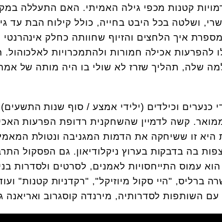
מויות קטנות מכפי גילה האמיתי. האם התעללה במק
רי, ושלטה בכל היבט בחייה, כולל קילוח הבת עד גי
ספרת איך הלחצים והזיוף שחוותה כחלק אינהרנטי
 להפרעות אכילה חמורות ולהתמכרויות לאלכוהול. ה
 שלה, תהליך שזרז לא שולי בו היה מותה של אמה
כנערים וכילדים (ילידי אמצע / סוף שנות התשעים),
מואר. קשה לדמיין שהשחקנית רדופת הפרעות האכי
ת היא זו ששיחקה את הדמות המגניבה ונטולת המאמץ
צפות בה בדבקות בערוץ ניקלודיאון. גם הפסקול התרב
הוא עמוס התייחסויות לאמנים, לסרטים ולסדרות בני
 ברליס, "היי סקול מיוזיקל", "רקדניות קטנות" ועוד
עם השותפות לסדרותיה, מירנדה קוסגרוב ואריאנה ג