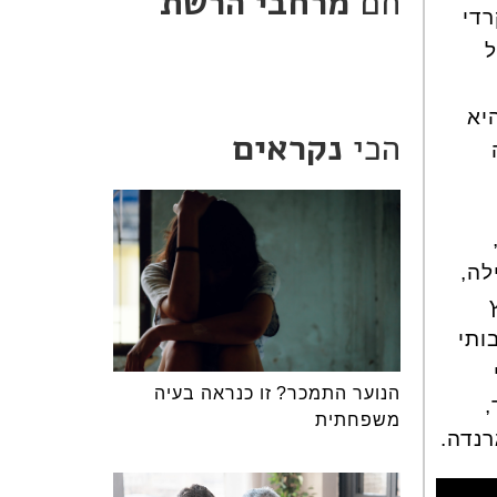
חם
מרחבי הרשת
רדי
ל
יא
הכי
נקראים
לה,
ותי
הנוער התמכר? זו כנראה בעיה
,
משפחתית
רנדה.