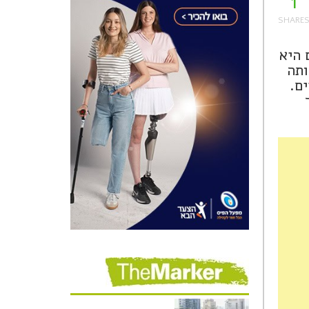
1
 היא
ותה
יים.