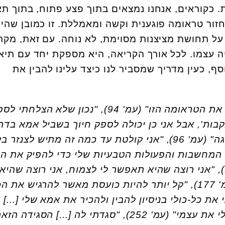
 כקוראים, אנחנו נמצאים בתוך פצע פתוח, בתוך תא
זור טראומה פוגענית וקשה ומאמללת. זו כמובן שהיי
על תחושת מציצנות מסוימת, לא נוחה. עם זאת, מקר
ה עצמו. לכל אורך הקריאה, היא מספקת יחד עם תיא
סף, כעין מדריך שמסביר לנו כיצד עלינו להבין את
"משהו בי מתנגד שיכפו עליו את הטראומה הזו" (עמ' 94), "נכון שלא 
בות', אבל אני כן יכולה לספק חיוך בשביל אמא בדר
הביתה. בשני המקרים, זו הצגה" (עמ' 96), "אני קולטת עד כמה זה מתיש לצנזר ב
 המחשבות והפעולות הטבעיות שלי כדי להפיק את ה
שאמא הכי תאהב" (עמ' 156), "אני רוצה שהיא תאפשר לי לצמוח, אני רוצה שהיא
תרצה, שאהיה אני עצמי" (עמ' 177), "קל יותר להיות כועסת מאשר להרגיש את
2), "השקעתי את כל-כולי בניסיון להבין ולהכיר את אמא שלי [...] 
חשבון ההיכרות האמיתית שלי את עצמי" (עמ' 252), "סגדתי לה [...] הסגידה ה