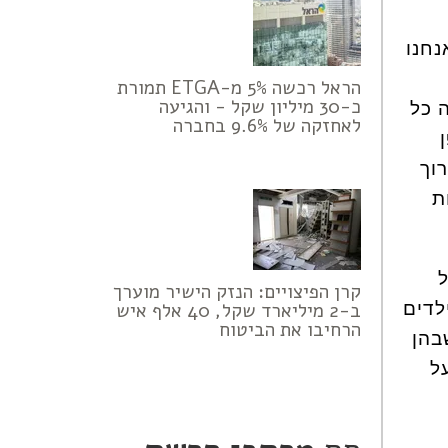
נחנו
הראל רכשה 5% מ-ETGA תמורת
כ-30 מיליון שקל - והגיעה
פה כל
לאחזקה של 9.6% בחברה
וך
ת
קרן הפיצויים: הנזק הישיר מוערך
לדים
ב-2 מיליארד שקל, 40 אלף איש
הרחיבו את הביטוח
בהן
ל