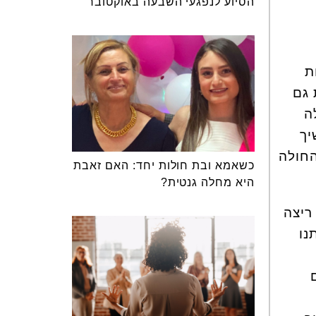
הסיוע לנפגעי השבעה באוקטובר
ת
 גם
ה
יך
החולה
כשאמא ובת חולות יחד: האם זאבת
היא מחלה גנטית?
ריצה
נו