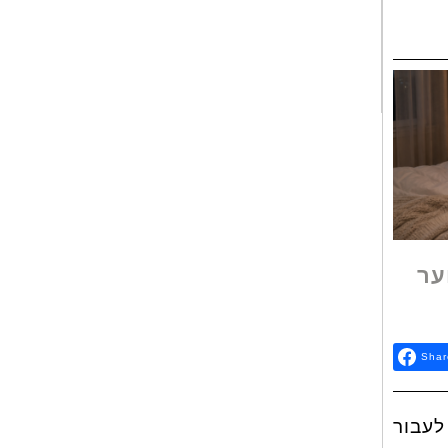
ער
Shar
לעבור