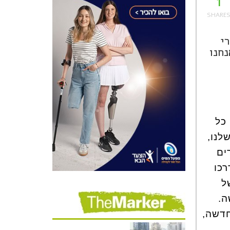
1
י
נחנו
כל
לנו,
ים
רכו
ל
ה.
ת, חדשה,