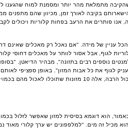
 שהקיבה מתמלאת מהר יותר ומסמנת למוח שהגענו לש
הישארותם בקיבה לאורך זמן, מכיוון שהם מתפנים ממ
 אנו פותרים את הרעב בפחות קלוריות ויכולים לקב
הכל עניין של מידה. "אם נאכל רק מאכלים שאינם דח
ריות לגוף, אבל אסור לוותר על מאכלים דחוסי קלורי
מנטים נוספים רבים בתזונה", מבהיר הדיאטן. "בסופו
ניק לגוף את כל אבות המזון". באופן ספציפי לאותם 
קשים בהם פשוט חייבים לאכול הרבה, אלה 10 מזונות שתוכלו לאכול מהם 
אמור, הוא דוגמא בסיסית למזון שאפשר לזלול בכמוי
וא מכיל זה מים. "למלפפונים יש ערך קלורי מאוד נמ