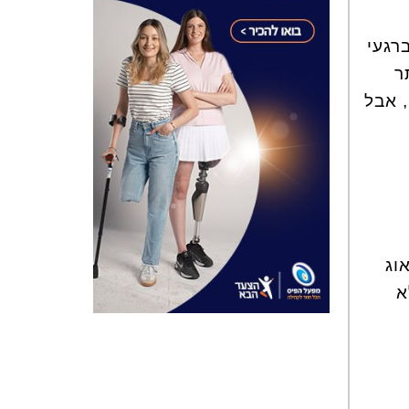
רגעי
לוריות למאה גרם, ופי 2 יותר
ריח, אבל
וג
 לא