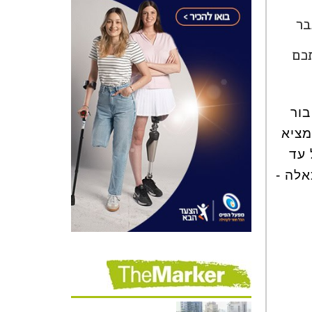
בר
 שיצילו אתכם
בור
מציא
 עד
אלה -