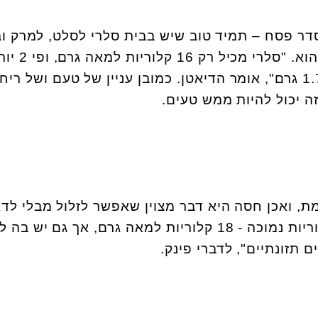
ר פסח – תמיד טוב שיש בבית סלרי לסלט, למרק וב
רעב קשים אפילו ככה כמו שהוא. "סלרי מכיל רק 16 ק
סיבים תזונתיים ממלפפון - 1.7 גרם", אומר הדיאטן. כמובן עניין של טעם ושל 
 יכול להיות ממש טעים.
ת, ואכן חסה היא דבר מצוין שאפשר לזלול מבלי לדא
למשקל. "לחסה יש כמות קלוריות נמוכה - 18 קלוריות למאה גרם, אך גם יש בה
 תזונתיים", לדברי פינק.