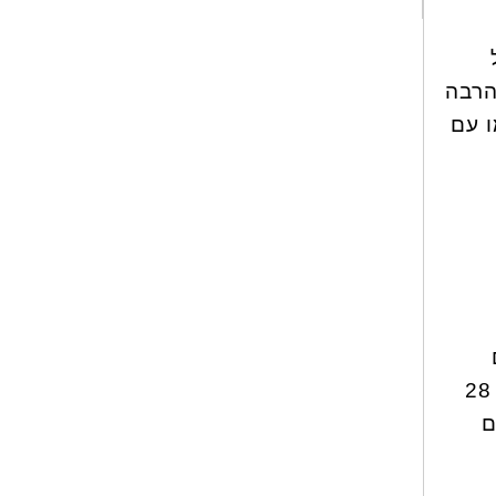
ויחסית הרבה
ימו עם
התזונתיים, כך שמתמלאים ממנו אפילו יותר מהר מהכרובית. "בברוקולי אמנם יש 28
ם