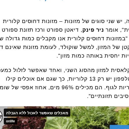
 יש שני סוגים של מזונות – מזונות דחוסים קלורית
ת", אומר
ניר פינק
, דיאטן ספורט ורכז תזונת ספורט 
"במזונות דחוסים קלורית אנו מקבלים כמות גדולה ש
טן של המזון, למשל שוקולד, לעומת מזונות שאינם ד
ות יחסית באותה כמות מזון".
לאסית למזון מהסוג השני, ואחד שאפשר לזלול כמעט
לדפוק חשבון. "ב-100 גרם מלפפון יש רק 13 קלוריות, כך שגם אם אוכלים קילו
מלפפונים מכניסים 130 קלוריות לגוף. הם מכילים 96% מים, אחוז אפסי של ש
בים תזונתיים".