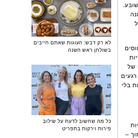
ובע.
נה
ל
לא רק דבש: העוגות שאתם חייבים
וסים
בשולחן ראש השנה
ות
 של
רגעים
בכמויות בלי
כל מה שחשוב לדעת על שילוב
ות
פירות וירקות בתפריט
וך –