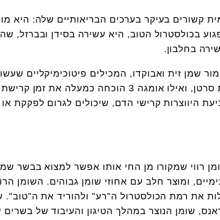
מית קשורים בעיקר בערכים הבריאותיים שלה: היא מו
גוע בכולסטרול הטוב, היא עשירה בסידן ובברזל, שה
שירה בחלבון.
ור שמן זית ואבוקדו, המכילים פיטוכימיקליים שעשוי
לסייע לבריאות הלב ובמניעת סרטן, ואילו אומגה 3 הוכחה כמעלה את זמן
עת היווצרות קרישי הדם, שיכולים לגרום לפקקת או 
ן רווי שמקורו מן החי אותו אפשר למצוא בבשר שמן
ימיים, ומוצר חלב עם אחוזי שומן גבוהים. השומן הרוו
לות את רמת הכולסטרול ה"רע" ולהוריד את ה"טוב". ש
אנס, שומן הנוצר במהלך הטיגון והעיבוד של בשרים 