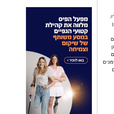
,
ם
ם
מנים