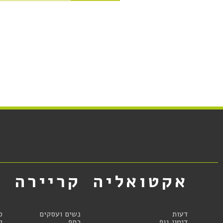
אקטואליה
קריירה
א
דעות
נשים ועסקים
ס
דימוי גוף
כסף
ק