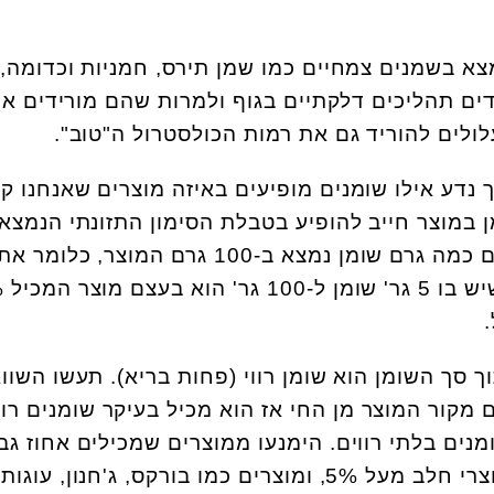
צא בשמנים צמחיים כמו שמן תירס, חמניות וכדומה, 
ים תהליכים דלקתיים בגוף ולמרות שהם מורידים א
ולים להוריד גם את רמות הכולסטרול ה"טוב".
נדע אילו שומנים מופיעים באיזה מוצרים שאנחנו קו
 במוצר חייב להופיע בטבלת הסימון התזונתי הנמצא
אריזה של כל מוצר. כך יודעים כמה גרם שומן נמצא ב-100 גרם המוצר, כלומר א
האחוז השומ
סך השומן הוא שומן רווי (פחות בריא). תעשו השוו
ם מקור המוצר מן החי אז הוא מכיל בעיקר שומנים רוו
נים בלתי רווים. הימנעו ממוצרים שמכילים אחוז גב
של שומן – 15% ומעלה, במוצרי חלב מעל 5%, ומוצרים כמו בורקס, ג'חנון, עוגות