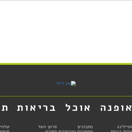
ופנה
אוכל
בריאות
תר
טיילינג
מתכונים
סרטן השד
טלווי
ניות ברשת
צמחונות וטבעונות
ספורט
חופשו