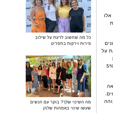
אלו
ת
כל מה שחשוב לדעת על שילוב
נים
פירות וירקות בתפריט
ת על
ת
ן במוצר. מוצר שיש בו 5 גר' שומן ל-100 גר' הוא בעצם מוצר המכיל 5%
אה
ים.
והה
מה השינוי שלך? בוקר עם הנשים
שעשו שינוי באמהות שלהן