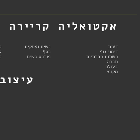
אקטואליה
קריירה
א
דעות
נשים ועסקים
ס
דימוי גוף
כסף
ק
רשתות חברתיות
פורבס נשים
מ
חברה
בעולם
מקומי
עיצוב