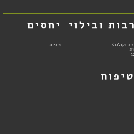
בות ובילוי
יחסים
זיה וקולנוע
מיניות
ת
ג
יפוח