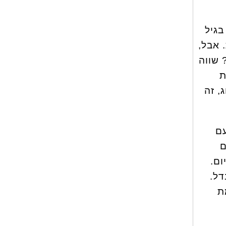
בגיל
 אבל,
 שווה
ת
, זה
עם
ם
40-5 דקות בכל יום.
דל.
ת