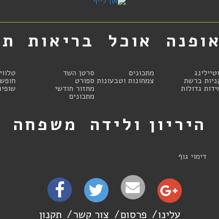
ופנה
אוכל
בריאות
תר
טיילינג
מתכונים
סרטן השד
טלווי
ניות ברשת
צמחונות וטבעונות
ספורט
חופשו
ידות גדולות
מחזור חודשי
שופינ
מתכונים
היריון ולידה
משפחה
ט
דימוי גוף
עלינו
פרסום
צור קשר
תקנון