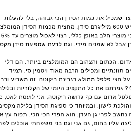
צר שמכיל את כמות הסידן הכי גבוהה, בלי להעלות
במשקל. בריקוטה 5% יש 600 מיליגרם סידן, מחצית מכמות הסידן המומל
ליום ל
ן אבל לא שמנים מידי. וגם לדעת שספיגת סידן מקס
ום, הכתום והצהוב הם המומלצים ביותר. הם דלי
ם תזונתיים ומכילים הרבה מאוד ויטמין סי. תמיד
ל חצי פלפל ממולא בגבינת ריקוטה. זה משביע וברי
? גמרתם את כל התקציב היומי של הקלוריות ובלילה
לפל אדום עם כף גדושה ריקוטה, אני לועסת לאט, כ
הולכת לישון, ובמיוחד כי ספיגת הסידן בלילה מקסימ
חשב לפרי גן העדן. הוא הפרי הכי הכי. תפוח עץ א
יצה עליו בחום, גם אני וגם בני משפחתי אוכלים לפח