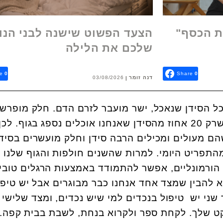
ת הכסף"
הצעד הפשוט שישנה לבני הנו
שלכם את הלילה
e
0
Share
0
דנה זומר
03/08/2026
ל הסידן שנאכל, ישר מועבר לזרם הדם. חלק מופרש
בצואה, חלק בשתן ומסתבר שרק 20 אחוז מהסידן שאנחנו אוכלים נספג בגוף. לכן
הם מעולים ומכילים הרבה סידן וחלק מועשרים בסידן
 מהתפריט היומי. למרות שהשנים חולפות והגוף שלנו 
ם הורמונליים, אפשר להתמודד באמצעות הרגלים טובי
 להבין שמצד אחד אנחנו כבר מבוגרים אבל יש טיפו
 שני יש טיפול בנכדים למי שיש נכדים, ומצד שלישי 
ט שלך. לקחת ספר ולקרוא בנחת, לשבת בבית קפה.