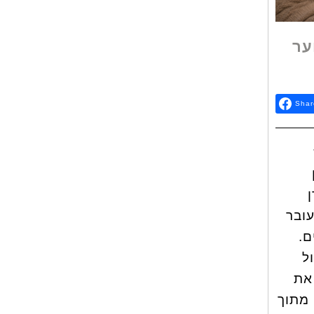
ער
Shar
עובר
ם.
ל
את
 מתוך