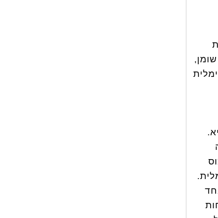
צת
גיל השלישי. לגבי מוצרי חלב באופן כללי, רצוי לאכול מוצרים עד 5% שומן,
ימלית
א.
וס
לית.
חד
ות