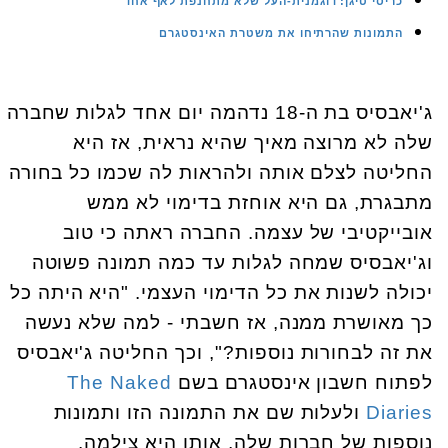
כריסי טיגן: דוגמנית-העל שלא מתחנפת לאף אחד
התמונות שהרתיחו את משטרת האינסטגרם
ג'יאבסיס בת ה-18 נדהמה יום אחד לגלות שחברה
שלה לא מרוצה מאיך שהיא נראית, אז היא
החליטה לצלם אותה ולהראות לה שכמו כל בחורה
מתבגרת, גם היא אוחזת בדימוי לא ממש
אובייקטיבי של עצמה. החברה ראתה כי טוב
וג'יאבסיס שמחה לגלות עד כמה תמונה פשוטה
יכולה לשנות את כל הדימוי העצמי. "היא היתה כל
כך מאושרת ממנה, אז חשבתי - למה שלא נעשה
את זה לבחורות נוספות?", וכך החליטה ג'יאבסיס
לפתוח חשבון אינסטגרם בשם
The Naked
Diaries
ולעלות שם את התמונה הזו ותמונות
נוספות של חברות שלה, אותן היא צילמה.