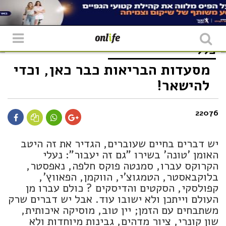
כללי
מסעדות הבריאות כבר כאן, וכדי
להישאר!
22076
יש דברים בחיים שעוברים, הגדיר את זה היטב
האומן 'טונה' בשירו "גם זה יעבור": נעלי
הקרוקס עברו, סמנטה פוקס חלפה, נאפסטר,
בלוקבאסטר, הטמגוצ'י, הווקמן, הפאווץ',
קפולסקי, הסקטים והדיסקים ? כולם עברו מן
העולם וייתכן ולא ישובו עוד. אבל יש דברים שרק
משתבחים עם הזמן; יין טוב, מוסיקה איכותית,
שון קונרי, ציור מדהים, גבינות מיוחדות ולא