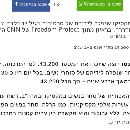
שתפו ב-Whatsapp
0
1
שתפו בפייסבוק
סיפורה הבלתי נתפס של קרלה חסינטו ממקסיקו שנפלה לידיהם
כ-30 פעמים ביום במשך 4 שנים עד ששוחררה. בראיון מת
 בנשים
נטו
רוצה שיזכרו את המספר 43,200. לפי הערכת
מספר הפעמים שנאנסה לאחר שנפלה לידיהם של סוחרי נשים. בכל יום היו כ-30
 ארבע שנים – סך הכל 43,200.
האכזרית של סחר בנשים במקסיקו ובארה"ב, רשת עו
עשרות אלפי מקסיקניות, כמו קרלה. סחר בנשים הפך
צה, ללא גבולות והיא מקשרת בין ערים קטנות במרכז
ו יורק.