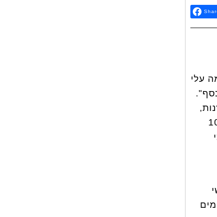
Shar
ה עלי
סף".
ות,
. "התחלתי לעבוד ב-10:00
י
, שבעה ימים