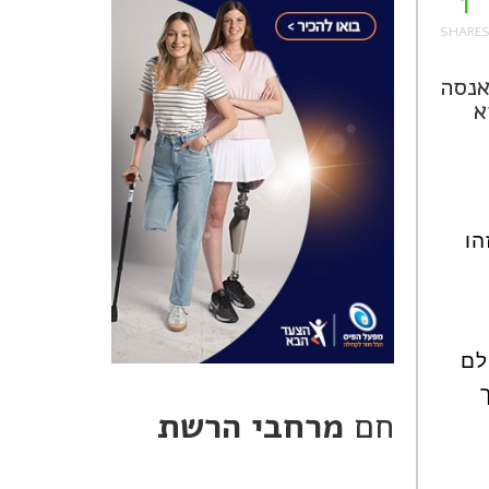
1
 של סרסורים בגיל 12 בלבד ונאנסה
וך Freedom Project של CNN היא
ה, זהו
לם
חם
מרחבי הרשת