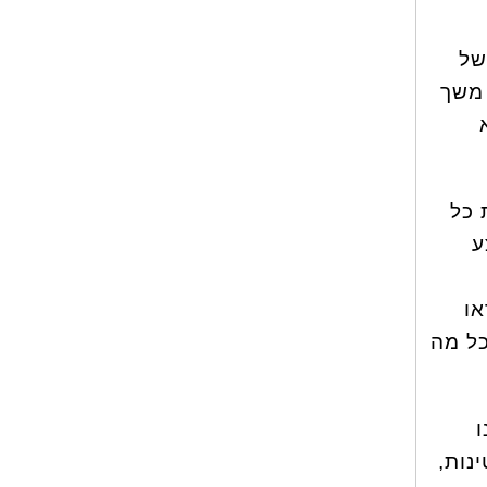
של
 משך
 כל
ע
או
כל מה
ו
 קטינות,