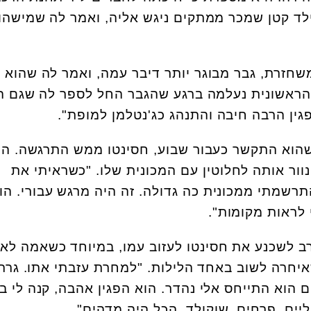
לד קטן שמכר ממתקים ניגש אליה, ואמר לה שמישהו
חזרת, גבר מבוגר יותר דיבר עמה, ואמר לה שהוא 
הראשונית נעלמה ברגע שהגבר החל לספר לה שגם ה
גין הרבה חיבה והתנהג כג'נטלמן למופת".
שהוא התקשר כעבור שבוע, חסינטו ממש התרגשה. הו
נוור אותה לחלוטין עם המכונית שלו. "כשראיתי את
תרשמתי ממכונית כה גדולה. זה היה מרגש עבורי. הו
 לראות מקומות".
נדרש זמן רב לשכנע את חסינטו לעזוב עמו, במיוחד כשאמה לא
חרה לשוב באחד הלילות. "למחרת עזבתי אתו. גרתי
וא התייחס אלי נהדר. הוא הפגין אהבה, קנה לי בג
יים, פרחים, שוקולד, הכל היה מדהים".