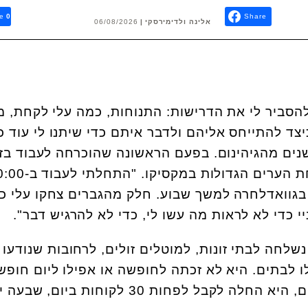
e
0
Share
אלינה ולדימירסקי
06/08/2026
הסביר לי את הדרישות: התנוחות, כמה עלי לקחת, מ
יצד להתייחס אליהם ולדבר איתם כדי שיתנו לי עוד כ
נים מהגיהינום. בפעם הראשונה שהוכרחה לעבוד בזנ
היא נלקחה לגוואדלחרה, אחת הערים הגדולות במקסיקו
ו בגוואדלחרה למשך שבוע. חלק מהגברים צחקו עלי כי
יי כדי לא לראות מה עשו לי, כדי לא להרגיש דבר".
נשלחה לבתי זונות, למוטלים זולים, לרחובות שנודעו
ו לבתים. היא לא זכתה לחופשה או אפילו ליום חופש
אחד, ולאחר הימים הראשונים, היא החלה לקבל לפחות 30 לקוחות ביום