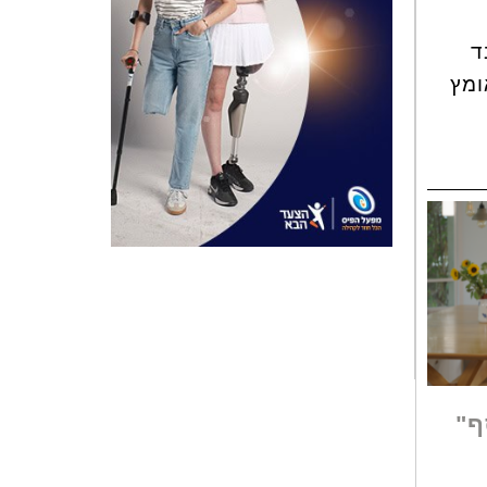
ד
ומץ
ף"