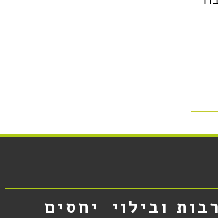
דו
בות ובילוי
יחסים