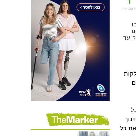
1
זכו
ם
שנפסק עד
לקות
ם
ל
נוך
את כל