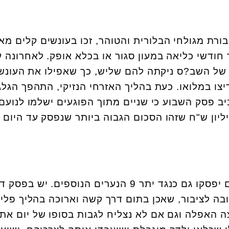
בורת מגולחי הבלורית והטוהר, זכו בעונשים קלים מא
חודשי כליאה במעון סגור או בכלא אופק. לאחרונה 
 של השב?ס ניקתה להם שליש, כך שאפילו את העונש
ו במלואו. כעת בהליך האזרחי הנזיקי, התהפך הגלג
 פסק השבוע כי שניים מתוך הפוגעים ישלמו לנועם
ויים בגובה 3,700,000 מיליון ש"ח שזהו הסכום הגבוה ביותר שנפסק עד היום
סביר להניח כי סכומים דומים יפסקו גם כנגד יתר 9 הנערים הנוספים. יש בפסק 
ה לציבור, שאכן בתום דרך קשה וארוכה בהליך פליל
צה האפלה וגם אם לא נצליח לגבות בסופו של יום את