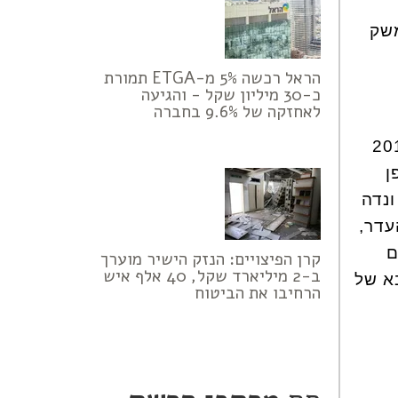
משק
הראל רכשה 5% מ-ETGA תמורת
כ-30 מיליון שקל - והגיעה
לאחזקה של 9.6% בחברה
 בבוקר נר שלישי של חנוכה 2014
ן
ונדה
עדר,
ם
קרן הפיצויים: הנזק הישיר מוערך
ב-2 מיליארד שקל, 40 אלף איש
בא של
הרחיבו את הביטוח