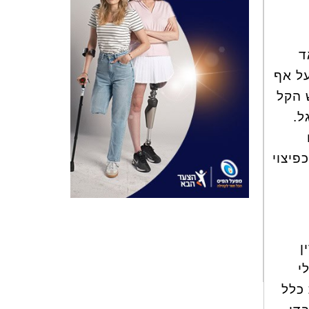
ד
על אף
 הקל
ל.
 כפיצוי
דין
י
 כלל