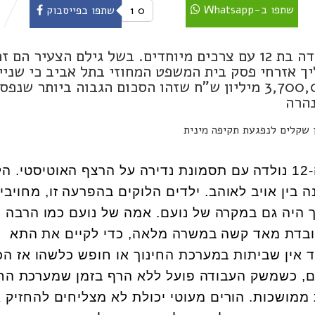
שתפו ב-Whatsapp
0
1
שתפו בפייסבוק
11 נערים ביצעו שורה של עבירות מין בילדה בת 12 עם צרכים מיוחדים. בשל גילם הצעיר הם 
ך אזרחי פסק בית המשפט המחוזי בתל אביב כי שניי
מתוך הפוגעים ישלמו פיצויים בגובה 3,700,000 מיליון ש"ח שזהו הסכום הגבוה ביותר 
נהרה
בת ה-12 נולדה עם תסמונת נדירה על הרצף האוטיסטי. ה
בין אויב לאוהב. ילדים הלוקים בהפרעה זו, מחויבי
 היה גם במקרה של נועם. אמה של נועם כמו הרבה
עובדת מאד קשה במשרה מלאה, כדי לקיים את התא
 אין שביתות במערכת החינוך או חופש כלשהו אז הכ
, כשמשק העבודה פועל ללא הרף בזמן שמערכת החי
 ממושכות. הורים מעוטי יכולת לא מצליחים להחזיק 