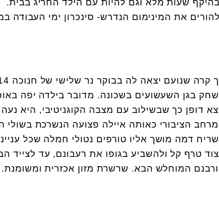
 בהיקף שעות מלא וגם להיות עם הילד החריג בבית.
ורים את המינימום הנדרש- סינכרון ימי העבודה ב
כך קרה שנועם יצאה לה
חק בגן השעשועים בשכונה. מדובר בילדה יפה באופ
צא דופן כך שבשילוב עם מצבה הקוגניטיבי, היא נעה 
רחב הציבורי כאותה איילה פצועה הנשרכת בשולי ה
ריח דמה מושך אליו טורפים נטולי חמלה שכל עניינ
וד טרף קל ולהשביע בגופו את רעבונם, עד לצייד ה
רבנם המוחלש הבא. שרשרת מזון אכזרית ומשומנת.