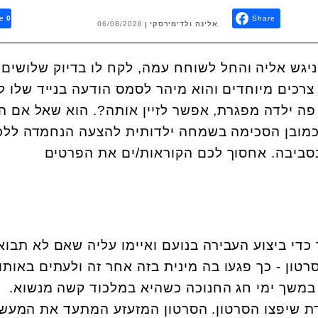
e
0
Share
אלינה ולדימירסקי
06/08/2026
, ניגש אליה והחל לשוחח עמה, לקח לו בדיוק שלושים 
רכים מיוחדים והוא מיהר לסמס הודעה בנייד שלו ל
ה ילדה מפגרת, אפשר לזיין אותה?. הוא שאל אם ה
 כמובן הסכימה בשמחה ילדותית להצעה הנחמדה ללכ
בסביבה. אחסוך לכם הקוראות/ים את הפרטים
כדי ביצוע העבירה בנועם ואיימו עליה שאם לא תבוא
ון - כך פגעו בה מינית בזה אחר זה ולעתים באותו 
1 נערים בני גילאים 12-16 במשך ימי חג החנוכה כשהיא במלכוד קשה מנשוא.
 שיפצו הסרטון. הסרטון המזעזע המתעד את המעש