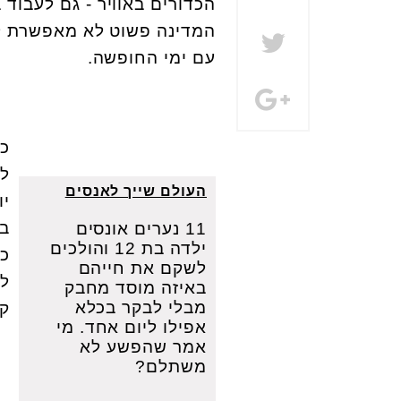
הכדורים באוויר - גם לעבוד
המדינה פשוט לא מאפשרת לה
עם ימי החופשה.
לש
העולם שייך לאנסים
יו
במ
11
נערים אונסים
ילדה בת 12 והולכים
כש
לשקם את חייהם
לצ
באיזה מוסד מחבק
מבלי לבקר בכלא
קו
אפילו ליום אחד. מי
אמר שהפשע לא
משתלם
?