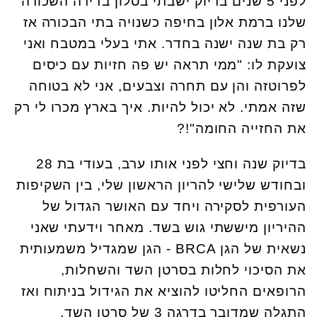
לפני 5 שנים בדיוק ישבתי בסלון בדירה השכורה
שלנו ברמת אלון בחיפה כשנויה בתי הבכורה אז
רק בת שנה ישנה בחדר. אתי בעלי במטבח ואני
צועקת לו: "ממי תראה יש פה חזיות עם כיסים
לפרוטזה והן עם תחרה וצבעים, אני לא בטוחה
שזה אמתי. לא יכול להיות. איך בארץ מכרו לי רק
את החזייה החומה
?!"
בדיוק שנה וחצי לפני אותו ערב, בעודי בת 28
ובחודש שלישי להריון הראשון שלי, בין השקיפות
העורפית לסקירה ויחד עם האושר הגדול של
ההיריון מיששתי גוש בשד. מאחר וידעתי שאני
נשאית של הגן
BRCA
- הגן שמגדיל משמעותית
את הסיכוי לחלות בסרטן השד והשחלות,
הרופאים החליטו להוציא את הגידול בניתוח ואז
התגלה שמדובר בדרגה 3 של סרטן השד.