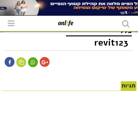
כללי
revit123
תגיות