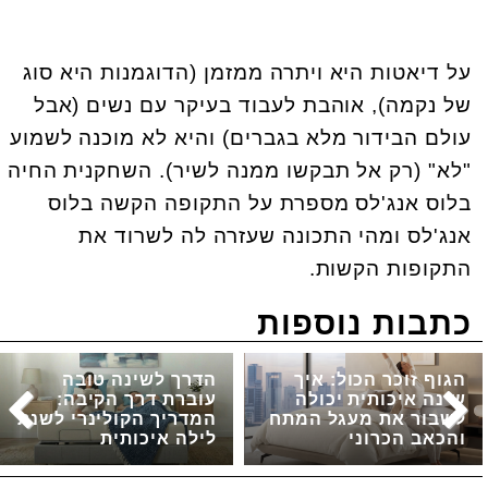
על דיאטות היא ויתרה ממזמן (הדוגמנות היא סוג
של נקמה), אוהבת לעבוד בעיקר עם נשים (אבל
עולם הבידור מלא בגברים) והיא לא מוכנה לשמוע
"לא" (רק אל תבקשו ממנה לשיר). השחקנית החיה
בלוס אנג'לס מספרת על התקופה הקשה בלוס
אנג'לס ומהי התכונה שעזרה לה לשרוד את
התקופות הקשות.
כתבות נוספות
הגוף זוכר הכול: איך
הדרך לשינה טובה
שינה איכותית יכולה
עוברת דרך הקיבה:
לשבור את מעגל המתח
המדריך הקולינרי לשנת
והכאב הכרוני
לילה איכותית