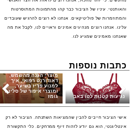
מחפשים. כי יותר מהכול, אנחנו רוצים לראות את הצד האנושי
והאותנטי. עיניו של הציבור כבר קהו מהתמונות המתוסרטות
והמתוזמרות של פוליטיקאים. אנחנו לא רוצים להרגיש שעובדים
עלינו. אנחנו רוצים מנהיגים אמינים וראויים לנו, לקבל את מה
שאנחנו מאמינים שמגיע לנו.
כתבות נוספות
מוצרי הגנה מהשמש,
דאודורנט רפואי, איך
למנוע פריז בשיער,
ומוצרי איפור של סלינה
נגיעות קטנות לטו באב
גומז
אישי הציבור חייבים להבין שהמציאות השתנתה. הציבור לא רק
אינטליגנטי, הוא גם יודע לזהות זיוף ממרחקים. כלי התקשורת