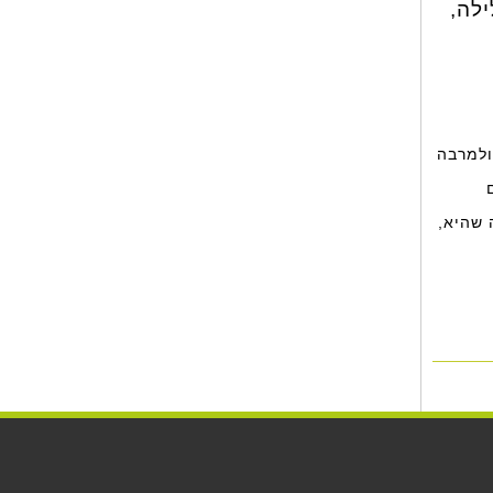
לה,
ולמרבה
 שהיא,