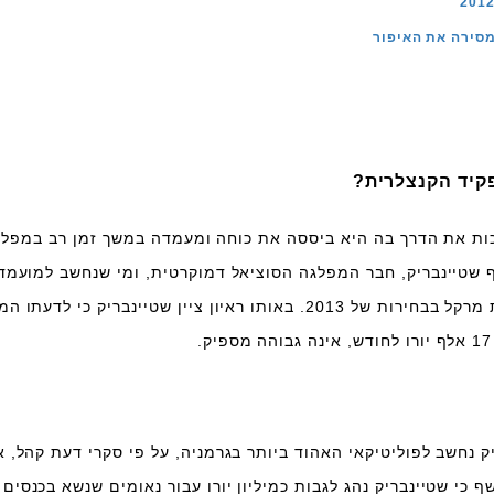
סירה את האיפור
קיד הקנצלרית?
ות את הדרך בה היא ביססה את כוחה ומעמדה במשך זמן רב במפל
ף שטיינבריק, חבר המפלגה הסוציאל דמוקרטית, ומי שנחשב למועמד
ביותר מטעם האופוזיציה להחליף את מרקל בבחירות של 2013. באותו ראיון ציין שטיינבריק כי 
 נחשב לפוליטיקאי האהוד ביותר בגרמניה, על פי סקרי דעת קהל, א
. אלא שלקראת סוף 2012 נחשף כי שטיינבריק נהג לגבות כמיליון יורו עבור נאומים שנשא בכנסים