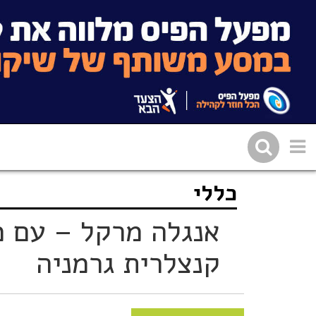
כללי
שתפו בפייסבוק
העתיקו 
אנגלה מרקל – עם מ
קנצלרית גרמניה