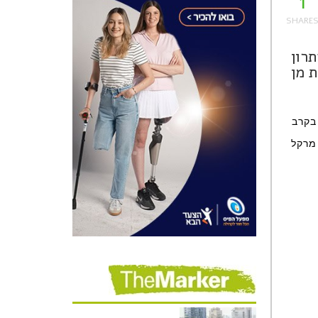
1
רון
 מן
בקרב
 מרקל