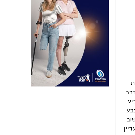
ת
דבר
יע
בע
שוב
יין