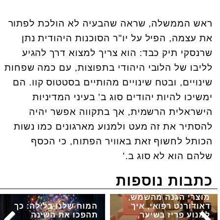
ראש הממשלה, שראה שהבעיה לא הולכת לפתור
את עצמה, הפיל על יו"ר הסוכנות היהודית נתן
שרנסקי תיק כבד: הוא צריך למצוא דרך להגיע
לליבו של הלובי היהודי בתפוצות, עם כמה שפחות
שינויים, ובטח שינויים מהותיים בסטטוס קוו. הם
ימשיכו להיות יהודים סוג ב' בעיני המדיניות
הישראלית הרשמית, אך בתקווה אפשר יהיה
להסתיר את זה מעט ולמנוע מארגונים כמו נשות
הכותל לחשוף זאת באוויר הפתוח, כי הכסף
שלהם הוא לא סוג ב
'.
כתבות נוספות
מוצרי הגנה מהשמש,
דאודורנט רפואי, איך
המוח שלנו בלילה: כך
למנוע פריז בשיער,
תהפכו את השינה