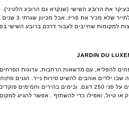
זה היה בי
שעות דחוסות הן מעט מידי לתייר שלא מכיר את
ת למקומות שחייבים לעבור דרכם ברובע השישי בפר
JARDIN DU LUX
חים להפליא, עם מדשאות הרחבות, ערוגות הפרחים
 שבו ילדים אוהבים להשיט סירות נייר. הגנים פתוחי
שבעה ימים בשבוע ומשתרעים על פני 250 דונם. ובימים בהירים וחמימים פו
 או טיול, ואפילו כדי להשתזף . אפשר להגיע למקום