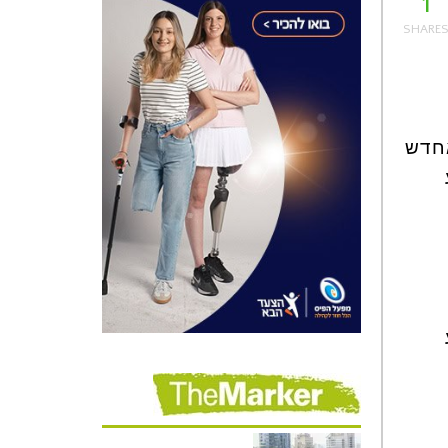
1
אחדש
ע