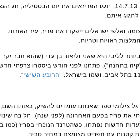
- לפני שבועיים, ב 14.7.13, חגגו הפריזאים את יום הבסטיליה, חג
לחגוג איתם.
מה ואלפי ישראלים ייפקדו את פריז, עיר האורות
מלצות ראויות וטריות.
ביותר לליבי היא שאני וליאור בן עדי (שהוא חבר יקר
יה בתחנה"), פתחנו לפני חודש ביסטרו צרפתי חדש,
הרובע השישי
".
רגל צילומי ספר שאנחנו עומדים להשיק, באותו השם,
את פריז בפעם האחרונה (לפני שנה), חל בה שינוי
עדות חדשות נפתחו, כשהטרנד הנוכחי בפריז (כמו ב
ת קטנות עם תפריט מצומצם במחיר סביר.