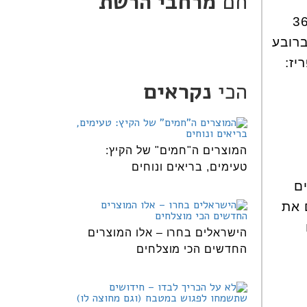
חם
מרחבי הרשת
קור קצרצר, שכלל בעיקר את הרובע השישי (שנקרא גם הרובע הלטיני). 36
 פריז, אבל מכיוון שגרתי 3 שנים ברובע
יז:
הכי
נקראים
המוצרים ה"חמים" של הקיץ:
טעימים, בריאים ונוחים
ם
קדים את
הישראלים בחרו – אלו המוצרים
החדשים הכי מוצלחים