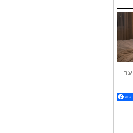
ער
Shar