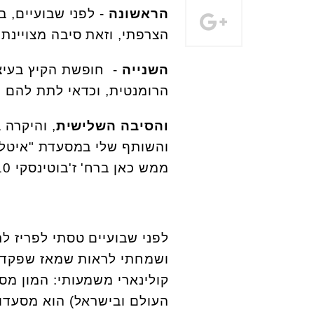
הראשונה
הצרפתי, וזאת סיבה מצויינת 
השנייה
- חופשת הקיץ בעיצו
הרומנטית, וכדאי לתת להם ה
והסיבה השלישית
, והיקרה 
והשותף שלי במסעדת "איטלק
ממש כאן ברח' ז'בוטינסקי 110 בתל אביב, ושמו בישראל: "
לפני שבועיים טסתי לפריז ל
ושמחתי לראות שמאז שפקדתי 
קולינארי משמעותי: המון מס
העולם ובישראל) הוא מסעדו