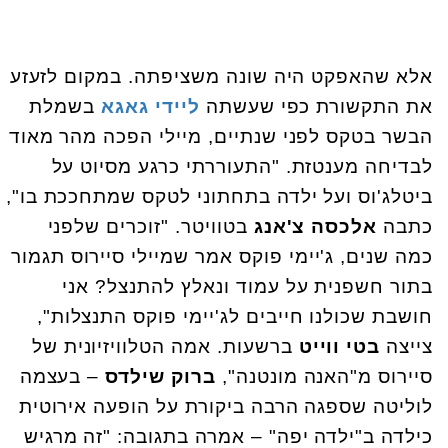
אלא שהאפקט היה שונה משציפתה. במקום לזעזע
את התקשורת כפי שעשתה
ליידי גאגא
בשמלת
הבשר בטקס לפני שנתיים, מיילי הפכה מהר מאוד
לבדיחה מענטזת. "התעוררתי כרגע מסיוט על
ביטלג'וס ועל ילדה בתחתוני לטקס שמתחככת בו",
כתבה
אלכסה צ'אנג
בטוויטר. "זוכרים שלפני
כמה שנים, ג'יימי פוקס אמר שמיילי סיירוס תגמור
בתור חשפנית על עמוד ונאלץ להתנצל? אני
חושבת שכולנו חייבים לג'יימי פוקס התנצלות",
צייצה
בטי ווייט
ברשעות. אמה הטלוויזיונית של
סיירוס מ"האנה מונטנה",
ברוק שילדס
– בעצמה
לוליטה שספגה הרבה ביקורת על הופעה אירוטית
כילדה ב"ילדה יפה" – אמרה בתגובה: "זה מרגיש