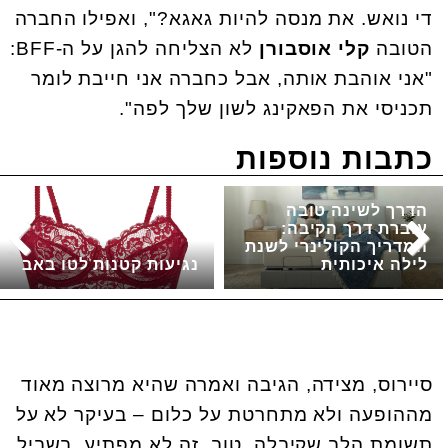
די נואש. את מנסה להיות גאגא?", ואפילו החברה
הטובה
קלי אוסבורן
לא הצליחה להגן על ה-
BFF
:
"אני אוהבת אותה, אבל כחברה אני חייבת לומר
תכניסי את הפאקינג לשון שלך לפה".
כתבות נוספות
הדרך לשינה טובה
עוברת דרך הקיבה:
המדריך הקולינרי לשנת
לילה איכותית
נגיעות קטנות לטו באב
סיירוס, מצידה, הגיבה ואמרה שהיא מרוצה מאוד
מההופעה ולא מתחרטת על כלום – בעיקר לא על
תשומת הלב שקיבלה. טוב, זה לא מפתיע. בשביל